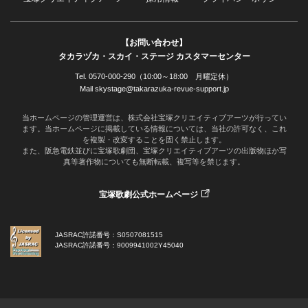
【お問い合わせ】
タカラヅカ・スカイ・ステージ カスタマーセンター
Tel. 0570-000-290（10:00～18:00 月曜定休）
Mail skystage@takarazuka-revue-support.jp
当ホームページの管理運営は、株式会社宝塚クリエイティブアーツが行ってい
ます。当ホームページに掲載している情報については、当社の許可なく、これ
を複製・改変することを固く禁止します。
また、阪急電鉄並びに宝塚歌劇団、宝塚クリエイティブアーツの出版物ほか写
真等著作物についても無断転載、複写等を禁じます。
宝塚歌劇公式ホームページ
JASRAC許諾番号：S0507081515
JASRAC許諾番号：9009941002Y45040