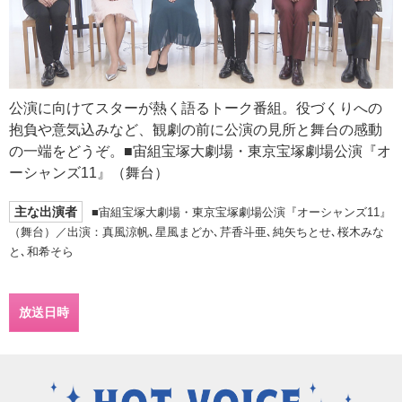
公演に向けてスターが熱く語るトーク番組。役づくりへの
抱負や意気込みなど、観劇の前に公演の見所と舞台の感動
の一端をどうぞ。■宙組宝塚大劇場・東京宝塚劇場公演『オ
ーシャンズ11』（舞台）
主な出演者
■宙組宝塚大劇場・東京宝塚劇場公演『オーシャンズ11』
（舞台）／出演：真風涼帆､星風まどか､芹香斗亜､純矢ちとせ､桜木みな
と､和希そら
放送日時