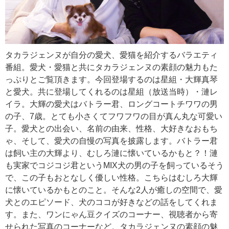
タカラジェンヌが自分の愛犬、愛猫を紹介するバラエティ
番組。愛犬・愛猫と共にタカラジェンヌの素顔の魅力もた
っぷりとご覧頂きます。今回登場するのは星組・大輝真琴
と愛犬。共に登場してくれるのは星組（放送当時）・漣レ
イラ。大輝の愛犬はバトラー君、ロングコートチワワの男
の子、7歳。とても小さくてフワフワの目が真ん丸な可愛い
子。愛犬との出会い、名前の由来、性格、大好きなおもち
ゃ、そして、愛犬の自慢の写真を披露します。バトラー君
は飼い主の大輝より、むしろ漣に懐いているかもと？！漣
も実家でコジコジ君というMIX犬の男の子を飼っているそう
で、この子もおとなしく優しい性格。こちらはむしろ大輝
に懐いているかもとのこと。そんな2人が癒しの空間で、愛
犬とのエピソード、犬のココが好きなどの話をしてくれま
す。また、ワンにゃん豆クイズのコーナー、視聴者から寄
せられた写真のコーナーなど。タカラジェンヌの素顔の魅