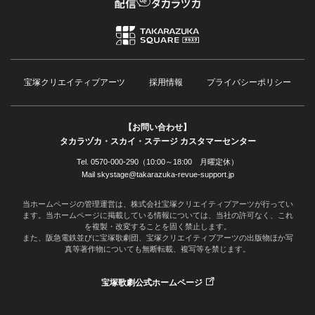
宝塚クリエイティブアーツ
採用情報
プライバシーポリシー
【お問い合わせ】
タカラヅカ・スカイ・ステージ カスタマーセンター
Tel. 0570-000-290（10:00～18:00 月曜定休）
Mail skystage@takarazuka-revue-support.jp
当ホームページの管理運営は、株式会社宝塚クリエイティブアーツが行ってい
ます。当ホームページに掲載している情報については、当社の許可なく、これ
を複製・改変することを固く禁止します。
また、阪急電鉄並びに宝塚歌劇団、宝塚クリエイティブアーツの出版物ほか写
真等著作物についても無断転載、複写等を禁じます。
宝塚歌劇公式ホームページ