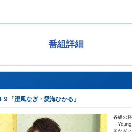
番組詳細
＃４９「澄風なぎ・愛海ひかる」
各組の将
「You
風なぎと