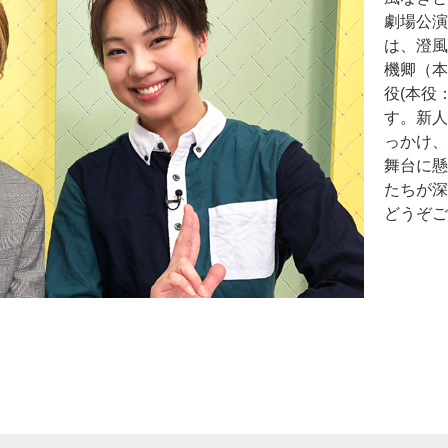
劇場公演
は、澄風
機卿（本
役(本役
す。新人
っかけ、
舞台に懸
たちが深
どうぞご