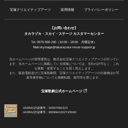
宝塚クリエイティブアーツ
採用情報
プライバシーポリシー
【お問い合わせ】
タカラヅカ・スカイ・ステージ カスタマーセンター
Tel. 0570-000-290（10:00～18:00 月曜定休）
Mail skystage@takarazuka-revue-support.jp
当ホームページの管理運営は、株式会社宝塚クリエイティブアーツが行ってい
ます。当ホームページに掲載している情報については、当社の許可なく、これ
を複製・改変することを固く禁止します。
また、阪急電鉄並びに宝塚歌劇団、宝塚クリエイティブアーツの出版物ほか写
真等著作物についても無断転載、複写等を禁じます。
宝塚歌劇公式ホームページ
JASRAC許諾番号：S0507081515
JASRAC許諾番号：9009941002Y45040