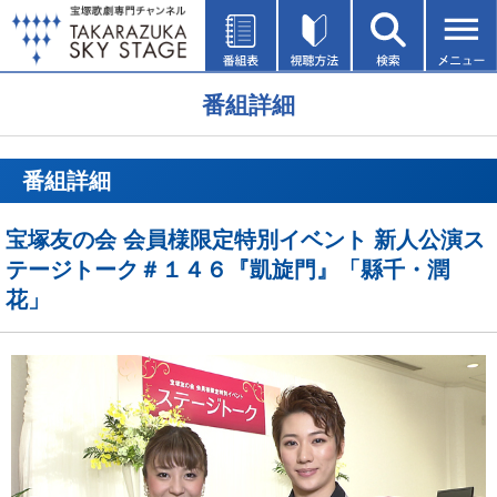
番組詳細
番組詳細
宝塚友の会 会員様限定特別イベント 新人公演ス
テージトーク＃１４６『凱旋門』「縣千・潤
花」