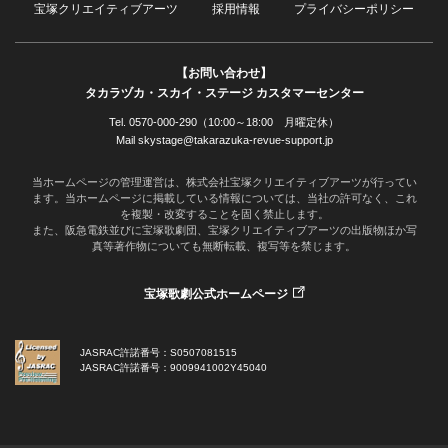
宝塚クリエイティブアーツ
採用情報
プライバシーポリシー
【お問い合わせ】
タカラヅカ・スカイ・ステージ カスタマーセンター
Tel. 0570-000-290（10:00～18:00 月曜定休）
Mail skystage@takarazuka-revue-support.jp
当ホームページの管理運営は、株式会社宝塚クリエイティブアーツが行ってい
ます。当ホームページに掲載している情報については、当社の許可なく、これ
を複製・改変することを固く禁止します。
また、阪急電鉄並びに宝塚歌劇団、宝塚クリエイティブアーツの出版物ほか写
真等著作物についても無断転載、複写等を禁じます。
宝塚歌劇公式ホームページ
JASRAC許諾番号：S0507081515
JASRAC許諾番号：9009941002Y45040