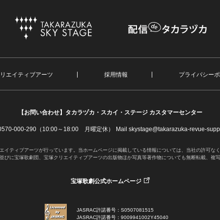
リエイティブアーツ
採用情報
プライバシーポ
【お問い合わせ】
タカラヅカ・スカイ・ステージ カスタマーセンター
. 0570-000-290（10:00～18:00 月曜定休）
Mail skystage@takarazuka-revue-suppo
エイティブアーツが行っています。当ホームページに掲載している情報については、当社の許可な
並びに宝塚歌劇団、宝塚クリエイティブアーツの出版物ほか写真等著作物についても無断転載、複
宝塚歌劇公式ホームページ
JASRAC許諾番号：S0507081515
JASRAC許諾番号：9009941002Y45040