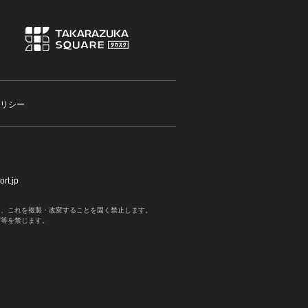
リシー
rt.jp
く、これを複製・改変することを固く禁止します。
写等を禁じます。