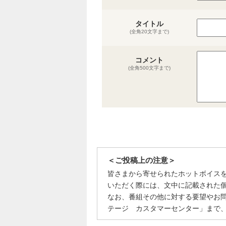
タイトル
(全角20文字まで)
コメント
(全角500文字まで)
＜ご投稿上の注意＞
皆さまから寄せられたホットボイス
いただく際には、文中に記載された
なお、番組その他に対する要望やお
テージ カスタマーセンター」まで