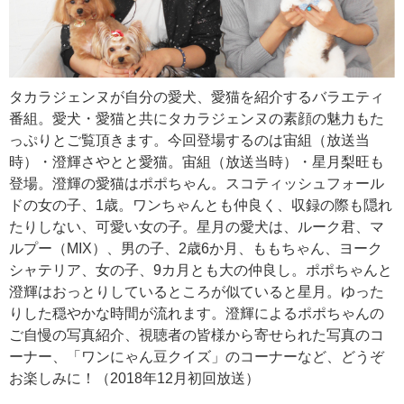
タカラジェンヌが自分の愛犬、愛猫を紹介するバラエティ
番組。愛犬・愛猫と共にタカラジェンヌの素顔の魅力もた
っぷりとご覧頂きます。今回登場するのは宙組（放送当
時）・澄輝さやとと愛猫。宙組（放送当時）・星月梨旺も
登場。澄輝の愛猫はポポちゃん。スコティッシュフォール
ドの女の子、1歳。ワンちゃんとも仲良く、収録の際も隠れ
たりしない、可愛い女の子。星月の愛犬は、ルーク君、マ
ルプー（MIX）、男の子、2歳6か月、ももちゃん、ヨーク
シャテリア、女の子、9カ月とも大の仲良し。ポポちゃんと
澄輝はおっとりしているところが似ていると星月。ゆった
りした穏やかな時間が流れます。澄輝によるポポちゃんの
ご自慢の写真紹介、視聴者の皆様から寄せられた写真のコ
ーナー、「ワンにゃん豆クイズ」のコーナーなど、どうぞ
お楽しみに！（2018年12月初回放送）