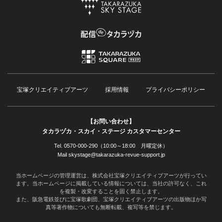
宝塚クリエイティブアーツ
採用情報
プライバシーポリシー
【お問い合わせ】
タカラヅカ・スカイ・ステージ カスタマーセンター
Tel. 0570-000-290（10:00～18:00 月曜定休）
Mail skystage@takarazuka-revue-support.jp
当ホームページの管理運営は、株式会社宝塚クリエイティブアーツが行ってい
ます。当ホームページに掲載している情報については、当社の許可なく、これ
を複製・改変することを固く禁止します。
また、阪急電鉄並びに宝塚歌劇団、宝塚クリエイティブアーツの出版物ほか写
真等著作物についても無断転載、複写等を禁じます。