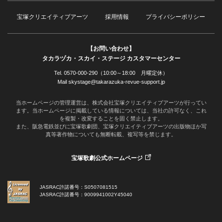
宝塚クリエイティブアーツ
採用情報
プライバシーポリシー
【お問い合わせ】
タカラヅカ・スカイ・ステージ カスタマーセンター
Tel. 0570-000-290（10:00～18:00 月曜定休）
Mail skystage@takarazuka-revue-support.jp
当ホームページの管理運営は、株式会社宝塚クリエイティブアーツが行ってい
ます。当ホームページに掲載している情報については、当社の許可なく、これ
を複製・改変することを固く禁止します。
また、阪急電鉄並びに宝塚歌劇団、宝塚クリエイティブアーツの出版物ほか写
真等著作物についても無断転載、複写等を禁じます。
宝塚歌劇公式ホームページ
JASRAC許諾番号：S0507081515
JASRAC許諾番号：9009941002Y45040