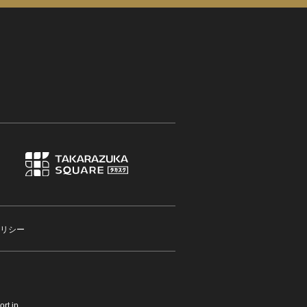
リシー
rt.jp