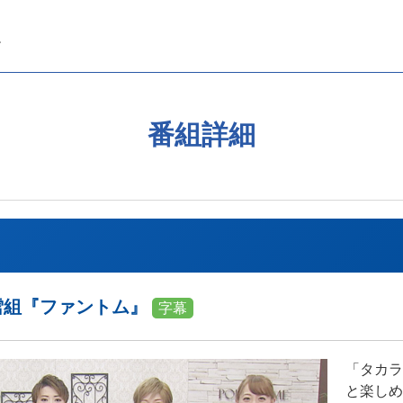
番組詳細
 雪組『ファントム』
字幕
「タカラ
と楽しめ