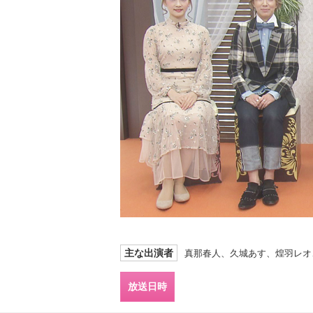
主な出演者
真那春人、久城あす、煌羽レオ
放送日時