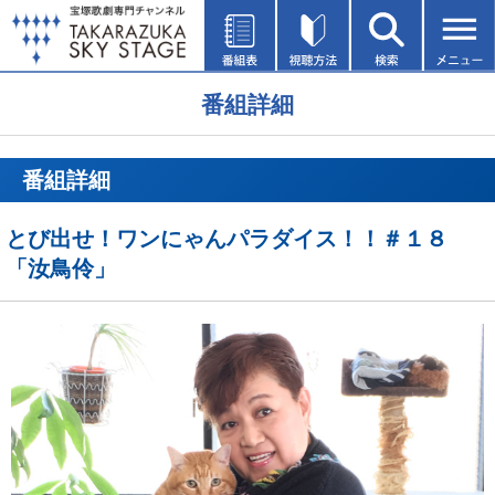
番組詳細
番組詳細
とび出せ！ワンにゃんパラダイス！！＃１８
「汝鳥伶」