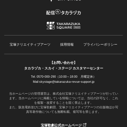
宝塚クリエイティブアーツ
採用情報
プライバシーポリシー
【お問い合わせ】
タカラヅカ・スカイ・ステージ カスタマーセンター
Tel. 0570-000-290（10:00～18:00 月曜定休）
Mail skystage@takarazuka-revue-support.jp
当ホームページの管理運営は、株式会社宝塚クリエイティブアーツが行ってい
ます。当ホームページに掲載している情報については、当社の許可なく、これ
を複製・改変することを固く禁止します。
また、阪急電鉄並びに宝塚歌劇団、宝塚クリエイティブアーツの出版物ほか写
真等著作物についても無断転載、複写等を禁じます。
宝塚歌劇公式ホームページ