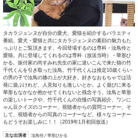
タカラジェンヌが自分の愛犬、愛猫を紹介するバラエティ
番組。愛犬・愛猫と共にタカラジェンヌの素顔の魅力もた
っぷりとご覧頂きます。今回登場するのは専科・汝鳥伶と
愛猫。共に登場してくれるのは専科（放送当時）・華形ひ
かる。振付家の尚すみれ先生の家に迷いこんで来た猫の竹
千代くんを引き取った汝鳥。竹千代くんは推定10歳くらい
の男の子で汝鳥の膝の上が大好き。好きなおもちゃでは活
発に遊ぶけれど、人見知りも激しいとか。よく遊びに来る
華形もなかなか抱かせてくれないと残念そう。汝鳥と華形
の楽しいトークや、竹千代くんの自慢の写真紹介、ワンに
ゃん豆クイズのコーナー、視聴者からの質問コーナー、そ
して、視聴者からの写真のコーナーなど、様々なコーナー
もどうぞお楽しみに！！（2019年1月初回放送）
主な出演者
汝鳥伶／華形ひかる