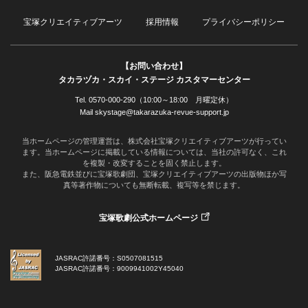
宝塚クリエイティブアーツ
採用情報
プライバシーポリシー
【お問い合わせ】
タカラヅカ・スカイ・ステージ カスタマーセンター
Tel. 0570-000-290（10:00～18:00 月曜定休）
Mail skystage@takarazuka-revue-support.jp
当ホームページの管理運営は、株式会社宝塚クリエイティブアーツが行ってい
ます。当ホームページに掲載している情報については、当社の許可なく、これ
を複製・改変することを固く禁止します。
また、阪急電鉄並びに宝塚歌劇団、宝塚クリエイティブアーツの出版物ほか写
真等著作物についても無断転載、複写等を禁じます。
宝塚歌劇公式ホームページ
JASRAC許諾番号：S0507081515
JASRAC許諾番号：9009941002Y45040