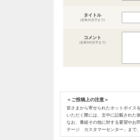
タイトル
(全角20文字まで)
コメント
(全角500文字まで)
＜ご投稿上の注意＞
皆さまから寄せられたホットボイス
いただく際には、文中に記載された
なお、番組その他に対する要望やお
テージ カスタマーセンター」まで