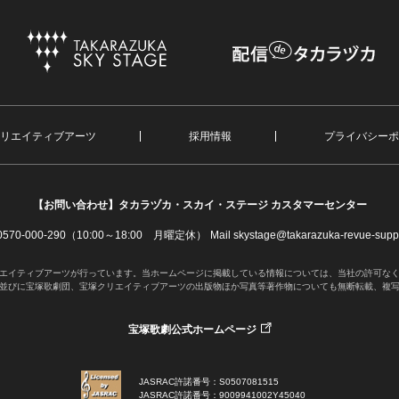
リエイティブアーツ
採用情報
プライバシーポ
【お問い合わせ】
タカラヅカ・スカイ・ステージ カスタマーセンター
. 0570-000-290（10:00～18:00 月曜定休）
Mail skystage@takarazuka-revue-suppo
エイティブアーツが行っています。当ホームページに掲載している情報については、当社の許可な
並びに宝塚歌劇団、宝塚クリエイティブアーツの出版物ほか写真等著作物についても無断転載、複
宝塚歌劇公式ホームページ
JASRAC許諾番号：S0507081515
JASRAC許諾番号：9009941002Y45040