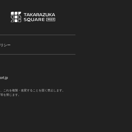
リシー
rt.jp
く、これを複製・改変することを固く禁止します。
写等を禁じます。