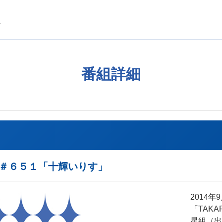
番組詳細
REAK＃６５１「十輝いりす」
2014
「TAKA
星組（出