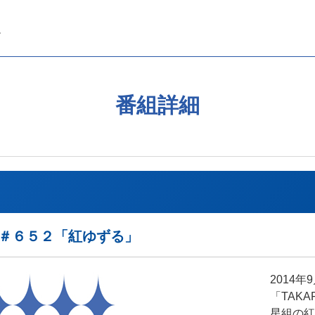
番組詳細
REAK＃６５２「紅ゆずる」
2014
「TAKA
星組の紅