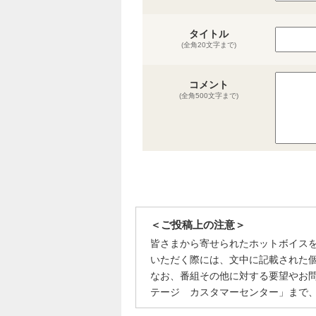
タイトル
(全角20文字まで)
コメント
(全角500文字まで)
＜ご投稿上の注意＞
皆さまから寄せられたホットボイス
いただく際には、文中に記載された
なお、番組その他に対する要望やお
テージ カスタマーセンター」まで