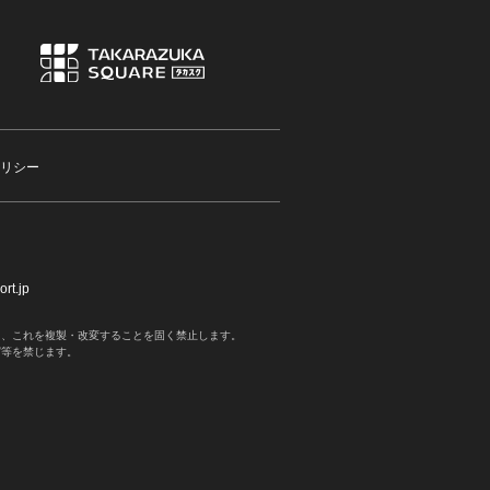
リシー
rt.jp
く、これを複製・改変することを固く禁止します。
写等を禁じます。