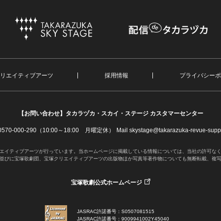
リエイティブアーツ
採用情報
プライバシーポ
【お問い合わせ】
タカラヅカ・スカイ・ステージ カスタマーセンター
. 0570-000-290（10:00～18:00 月曜定休）
Mail skystage@takarazuka-revue-suppo
エイティブアーツが行っています。当ホームページに掲載している情報については、当社の許可な
並びに宝塚歌劇団、宝塚クリエイティブアーツの出版物ほか写真等著作物についても無断転載、複
宝塚歌劇公式ホームページ
JASRAC許諾番号：S0507081515
JASRAC許諾番号：9009941002Y45040