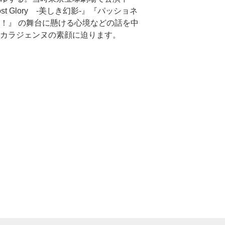
Lost Glory -美しき幻影-』『パッショネ
！』 の舞台に懸ける心境などの話を中
カラジェンヌの素顔に迫ります。