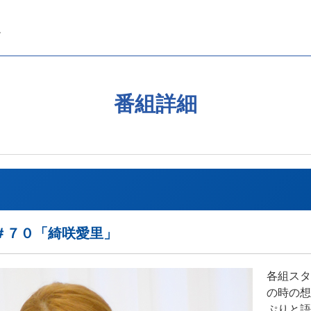
番組詳細
＃７０「綺咲愛里」
各組スタ
の時の想
ぷりと語