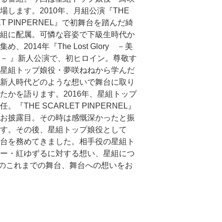
場します。2010年、月組公演『THE
ET PINPERNEL』で初舞台を踏んだ綺
組に配属。可憐な容姿で下級生時代か
め、2014年『The Lost Glory －美
－ 』新人公演で、初ヒロイン。尊敬す
星組トップ娘役・夢咲ねねから学んだ
新人時代どのような想いで舞台に取り
たかを語ります。2016年、星組トップ
。『THE SCARLET PINPERNEL』
お披露目。その時は感慨深かったと振
す。その後、星組トップ娘役として
台を務めてきました。相手役の星組ト
ー・紅ゆずるに対する想い、星組につ
のこれまでの舞台、舞台への想いをお