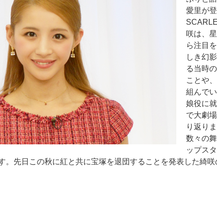
愛里が登
SCARL
咲は、星
ら注目を集
しき幻影
る当時の
ことや、
組んでい
娘役に就任
で大劇場
り返りま
数々の舞
ップスタ
す。先日この秋に紅と共に宝塚を退団することを発表した綺咲