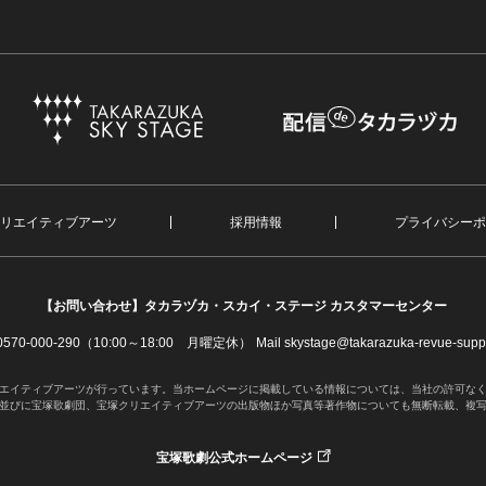
リエイティブアーツ
採用情報
プライバシーポ
【お問い合わせ】
タカラヅカ・スカイ・ステージ カスタマーセンター
. 0570-000-290（10:00～18:00 月曜定休）
Mail skystage@takarazuka-revue-suppo
エイティブアーツが行っています。当ホームページに掲載している情報については、当社の許可な
並びに宝塚歌劇団、宝塚クリエイティブアーツの出版物ほか写真等著作物についても無断転載、複
宝塚歌劇公式ホームページ