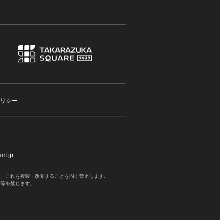
リシー
rt.jp
く、これを複製・改変することを固く禁止します。
写等を禁じます。