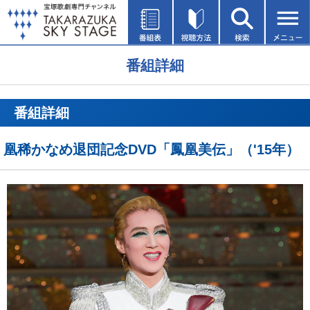
番組詳細
番組詳細
凰稀かなめ退団記念DVD「鳳凰美伝」（'15年）