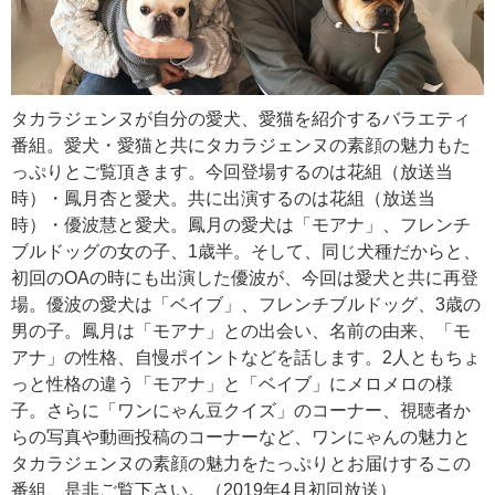
タカラジェンヌが自分の愛犬、愛猫を紹介するバラエティ
番組。愛犬・愛猫と共にタカラジェンヌの素顔の魅力もた
っぷりとご覧頂きます。今回登場するのは花組（放送当
時）・鳳月杏と愛犬。共に出演するのは花組（放送当
時）・優波慧と愛犬。鳳月の愛犬は「モアナ」、フレンチ
ブルドッグの女の子、1歳半。そして、同じ犬種だからと、
初回のOAの時にも出演した優波が、今回は愛犬と共に再登
場。優波の愛犬は「ベイブ」、フレンチブルドッグ、3歳の
男の子。鳳月は「モアナ」との出会い、名前の由来、「モ
アナ」の性格、自慢ポイントなどを話します。2人ともちょ
っと性格の違う「モアナ」と「ベイブ」にメロメロの様
子。さらに「ワンにゃん豆クイズ」のコーナー、視聴者か
らの写真や動画投稿のコーナーなど、ワンにゃんの魅力と
タカラジェンヌの素顔の魅力をたっぷりとお届けするこの
番組、是非ご覧下さい。（2019年4月初回放送）