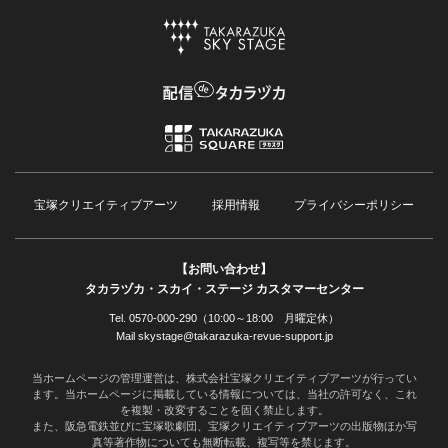
宝塚クリエイティブアーツ
採用情報
プライバシーポリシー
【お問い合わせ】
タカラヅカ・スカイ・ステージ カスタマーセンター
Tel. 0570-000-290（10:00～18:00 月曜定休）
Mail skystage@takarazuka-revue-support.jp
当ホームページの管理運営は、株式会社宝塚クリエイティブアーツが行ってい
ます。当ホームページに掲載している情報については、当社の許可なく、これ
を複製・改変することを固く禁止します。
また、阪急電鉄並びに宝塚歌劇団、宝塚クリエイティブアーツの出版物ほか写
真等著作物についても無断転載、複写等を禁じます。