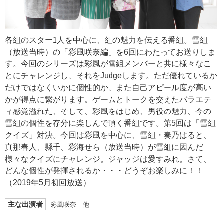
各組のスター1人を中心に、組の魅力を伝える番組。雪組
（放送当時）の「彩風咲奈編」を6回にわたってお送りしま
す。今回のシリーズは彩風が雪組メンバーと共に様々なこ
とにチャレンジし、それをJudgeします。ただ優れているか
だけではなくいかに個性的か、また自己アピール度が高い
かが得点に繋がります。ゲームとトークを交えたバラエテ
ィ感覚溢れた、そして、彩風をはじめ、男役の魅力、今の
雪組の個性を存分に楽しんで頂く番組です。第5回は「雪組
クイズ」対決。今回は彩風を中心に、雪組・奏乃はると、
真那春人、縣千、彩海せら（放送当時）が雪組に因んだ
様々なクイズにチャレンジ。ジャッジは愛すみれ。さて、
どんな個性が発揮されるか・・・どうぞお楽しみに！！
（2019年5月初回放送）
主な出演者
彩風咲奈 他