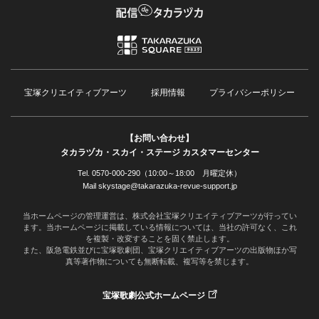
宝塚クリエイティブアーツ
採用情報
プライバシーポリシー
【お問い合わせ】
タカラヅカ・スカイ・ステージ カスタマーセンター
Tel. 0570-000-290（10:00～18:00 月曜定休）
Mail skystage@takarazuka-revue-support.jp
当ホームページの管理運営は、株式会社宝塚クリエイティブアーツが行ってい
ます。当ホームページに掲載している情報については、当社の許可なく、これ
を複製・改変することを固く禁止します。
また、阪急電鉄並びに宝塚歌劇団、宝塚クリエイティブアーツの出版物ほか写
真等著作物についても無断転載、複写等を禁じます。
宝塚歌劇公式ホームページ