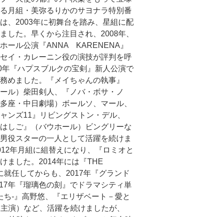
る月組・美弥るりかのサヨナラ特別番
は、2003年に初舞台を踏み、星組に配
ました。早くから注目され、2008年、
ホール公演『ANNA KARENENA』
セイ・カレーニン役の演技が評判を呼
10年『ハプスブルクの宝剣』新人公演で
務めました。『メイちゃんの執事』
ール）柴田剣人、『ノバ・ボサ・ノ
多座・中日劇場）ボールソ、マール、
ャンズ11』リビングストン・デル、
はしご』（バウホール）ビングリーな
男役スターの一人として活躍を続けま
012年月組に組替えになり、『ロミオと
けました。2014年には『THE
就任してからも、2017年『グランド
17年『瑠璃色の刻』でドラマシティ単
間たち-』高野悠、『エリザベート－愛と
バウ主演）など、活躍を続けましたが、