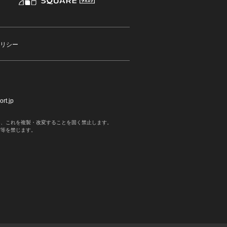
リシー
rt.jp
く、これを複製・改変することを固く禁止します。
写等を禁じます。