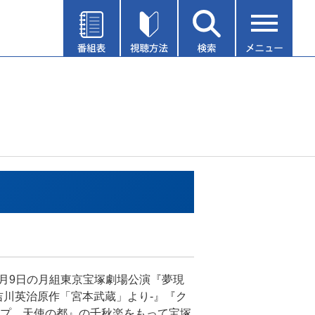
年6月9日の月組東京宝塚劇場公演『夢現
吉川英治原作「宮本武蔵」より-』『ク
プ 天使の都』の千秋楽をもって宝塚