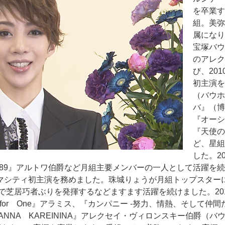
を卒業す
組。美弥
属になり
宝塚バウ
のアレク
び、20
初主演を
（バウホ
バ』（博
『オーシ
『天使の
ど、星組
した。2
89』アルトワ伯爵など月組主要メンバーの一人として活躍を続
ラマシティ初主演を務めました。珠城りょうが月組トップスターに
で芝居巧者ぶりを発揮するなどますます活躍を続けました。20
for One』アラミス、『カンパニー -努力、情熱、そして仲
NNA KAREININA』アレクセイ・ヴィロンスキー伯爵（