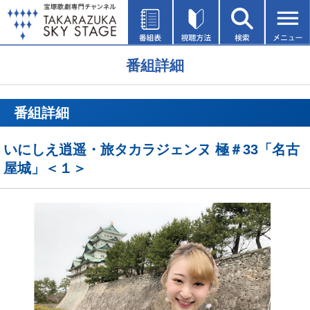
番組詳細
番組詳細
いにしえ逍遥・旅タカラジェンヌ 極＃33「名古
屋城」＜１＞