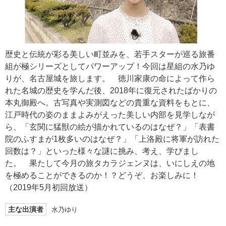
歴史と伝統が彩る美しい町並みを、若手スターが巡る旅番
組が極シリーズとしてパワーアップ！今回は星組の水乃ゆ
りが、名古屋城を旅します。 徳川家康の命によって作ら
れた名城の歴史を学んだ後、2018年に復元されたばかりの
本丸御殿へ。古写真や実測図などの貴重な資料をもとに、
江戸時代の姿のままよみがえった美しい内部を見学しなが
ら、「玄関に猛獣の絵が描かれているのはなぜ？」「表書
院のふすまが1枚多いのはなぜ？」「上洛殿に将軍が訪れた
回数は？」といった様々な謎に挑み、考え、学びまし
た。 果たして今月の旅タカラジェンヌは、いにしえの地
を極めることができるのか！？どうぞ、お楽しみに！
（2019年5月初回放送）
主な出演者
水乃ゆり