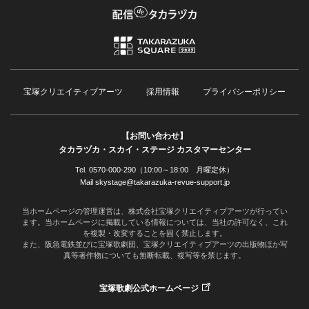
宝塚クリエイティブアーツ
採用情報
プライバシーポリシー
【お問い合わせ】
タカラヅカ・スカイ・ステージ カスタマーセンター
Tel. 0570-000-290（10:00～18:00 月曜定休）
Mail skystage@takarazuka-revue-support.jp
当ホームページの管理運営は、株式会社宝塚クリエイティブアーツが行ってい
ます。当ホームページに掲載している情報については、当社の許可なく、これ
を複製・改変することを固く禁止します。
また、阪急電鉄並びに宝塚歌劇団、宝塚クリエイティブアーツの出版物ほか写
真等著作物についても無断転載、複写等を禁じます。
宝塚歌劇公式ホームページ