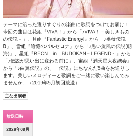
テーマに沿った選りすぐりの楽曲に歌詞をつけてお届け！
今回の曲目は花組『VIVA！』から「♪VIVA！－美しきもの
の伝説－」、月組『Fantastic Energy!』から「♪薔薇伝説
B」、雪組『追憶のバルセロナ』から「♪黒い旋風の伝説(朝
海)」、星組『REON in BUDOKAN～LEGEND～』から
「♪伝説が思い出に変わる前に」、宙組『満天星大夜總会』
から「♪白翼伝説」の、「伝説」にちなんだ5曲をお送りし
ます。美しいメロディーと歌詞をご一緒に歌い楽しんでみ
ませんか。（2019年5月初回放送）
主な出演者
放送日時
2026年09月