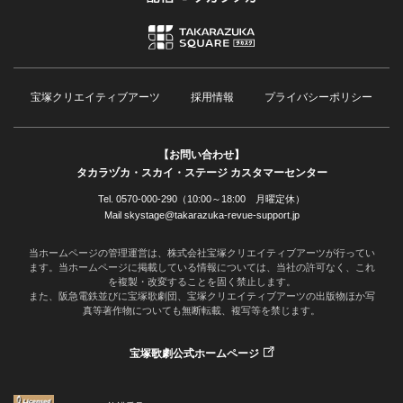
宝塚クリエイティブアーツ
採用情報
プライバシーポリシー
【お問い合わせ】
タカラヅカ・スカイ・ステージ カスタマーセンター
Tel. 0570-000-290（10:00～18:00 月曜定休）
Mail skystage@takarazuka-revue-support.jp
当ホームページの管理運営は、株式会社宝塚クリエイティブアーツが行ってい
ます。当ホームページに掲載している情報については、当社の許可なく、これ
を複製・改変することを固く禁止します。
また、阪急電鉄並びに宝塚歌劇団、宝塚クリエイティブアーツの出版物ほか写
真等著作物についても無断転載、複写等を禁じます。
宝塚歌劇公式ホームページ