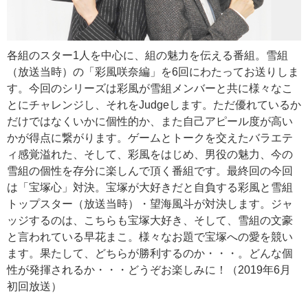
各組のスター1人を中心に、組の魅力を伝える番組。雪組
（放送当時）の「彩風咲奈編」を6回にわたってお送りしま
す。今回のシリーズは彩風が雪組メンバーと共に様々なこ
とにチャレンジし、それをJudgeします。ただ優れているか
だけではなくいかに個性的か、また自己アピール度が高い
かが得点に繋がります。ゲームとトークを交えたバラエテ
ィ感覚溢れた、そして、彩風をはじめ、男役の魅力、今の
雪組の個性を存分に楽しんで頂く番組です。最終回の今回
は「宝塚心」対決。宝塚が大好きだと自負する彩風と雪組
トップスター（放送当時）・望海風斗が対決します。ジャ
ッジするのは、こちらも宝塚大好き、そして、雪組の文豪
と言われている早花まこ。様々なお題で宝塚への愛を競い
ます。果たして、どちらが勝利するのか・・・。どんな個
性が発揮されるか・・・どうぞお楽しみに！（2019年6月
初回放送）