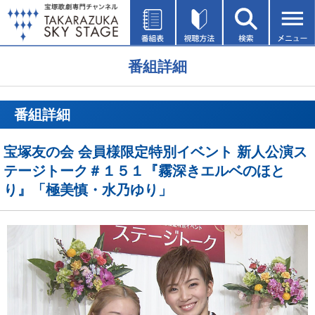
番組詳細
番組詳細
宝塚友の会 会員様限定特別イベント 新人公演ス
テージトーク＃１５１『霧深きエルベのほと
り』「極美慎・水乃ゆり」