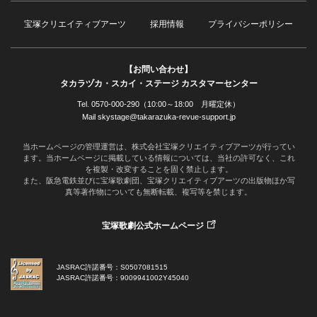
宝塚クリエイティブアーツ
採用情報
プライバシーポリシー
【お問い合わせ】
タカラヅカ・スカイ・ステージ カスタマーセンター
Tel. 0570-000-290（10:00～18:00 月曜定休）
Mail skystage@takarazuka-revue-support.jp
当ホームページの管理運営は、株式会社宝塚クリエイティブアーツが行ってい
ます。当ホームページに掲載している情報については、当社の許可なく、これ
を複製・改変することを固く禁止します。
また、阪急電鉄並びに宝塚歌劇団、宝塚クリエイティブアーツの出版物ほか写
真等著作物についても無断転載、複写等を禁じます。
宝塚歌劇公式ホームページ
JASRAC許諾番号：S0507081515
JASRAC許諾番号：9009941002Y45040