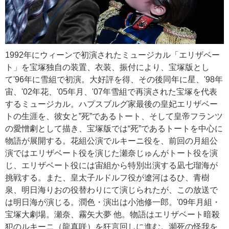
1992年にウィーンで初演されたミュージカル「エリザベー
ト」を宝塚独自の装置、衣装、振付により、宝塚版とし
て'96年に雪組で初演。大好評を得、その後同年に星、'98年
宙、'02年花、'05年月、'07年雪組で再演された宝塚を代表
するミュージカル。ハプスブルグ家最後の皇妃エリザベー
トの生涯を、彼女と”死”であるトート、そして皇帝フランツ
の愛憎劇として描き、宝塚版では“死”であるトートを中心に
物語が展開する。花組公演でルキーニ役を、前回の月組公
演ではエリザベート役を演じた瀬奈じゅんがトート役を演
じ、エリザベート役には宙組から特別出演する凪七瑠海が
挑戦する。また、皇太子ルドルフ役が遼河はるひ、青樹
泉、明日海りおの役替わりにて演じられたが、この放送で
は明日海が演じる。潤色・演出は小池修一郎。'09年月組・
宝塚大劇場。瀬奈、霧矢大夢 他。物語はエリザベート暗殺
犯のルキーニ（龍真咲）を狂言回しに進む。瀕死の怪我を