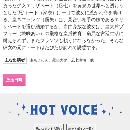
負った少女エリザベート（凪七）を黄泉の世界へと誘おう
とした”死”トート（瀬奈）は一目で彼女に惹かれ命を助け
る。皇帝フランツ（霧矢）は、見合い相手の妹であるエリ
ザベートを選び結婚するが、自由奔放な彼女は、皇太后ゾ
フィー（城咲あい）の厳格な皇后教育、窮屈な宮廷生活に
耐えられず、またフランツも頼りにならなかった。そんな
彼女の元にトートはたびたび訪れて誘惑する。
主な出演者
瀬奈じゅん、霧矢大夢／凪七瑠海 他
放送日時
他のコメントも読む
ホットボイス一覧へ