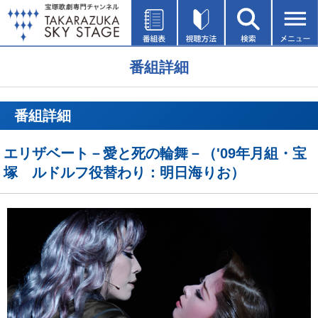
番組詳細
番組詳細
エリザベート－愛と死の輪舞－（'09年月組・宝
塚 ルドルフ役替わり：明日海りお）