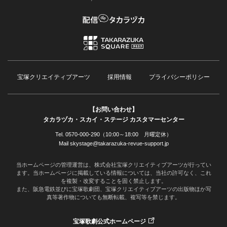
宝塚クリエイティブアーツ
採用情報
プライバシーポリシー
【お問い合わせ】
タカラヅカ・スカイ・ステージ カスタマーセンター
Tel. 0570-000-290（10:00～18:00 月曜定休）
Mail skystage@takarazuka-revue-support.jp
当ホームページの管理運営は、株式会社宝塚クリエイティブアーツが行ってい
ます。当ホームページに掲載している情報については、当社の許可なく、これ
を複製・改変することを固く禁止します。
また、阪急電鉄並びに宝塚歌劇団、宝塚クリエイティブアーツの出版物ほか写
真等著作物についても無断転載、複写等を禁じます。
宝塚歌劇公式ホームページ