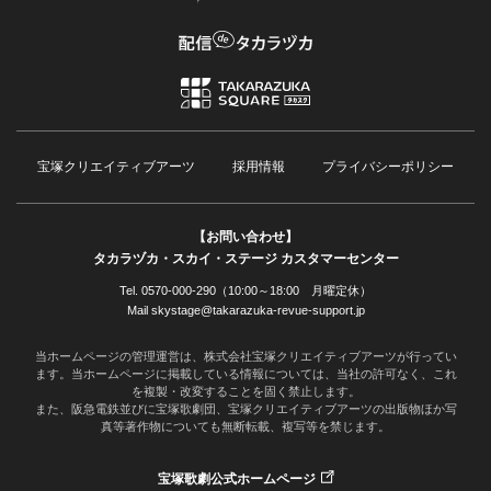
宝塚クリエイティブアーツ
採用情報
プライバシーポリシー
【お問い合わせ】
タカラヅカ・スカイ・ステージ カスタマーセンター
Tel. 0570-000-290（10:00～18:00 月曜定休）
Mail skystage@takarazuka-revue-support.jp
当ホームページの管理運営は、株式会社宝塚クリエイティブアーツが行ってい
ます。当ホームページに掲載している情報については、当社の許可なく、これ
を複製・改変することを固く禁止します。
また、阪急電鉄並びに宝塚歌劇団、宝塚クリエイティブアーツの出版物ほか写
真等著作物についても無断転載、複写等を禁じます。
宝塚歌劇公式ホームページ