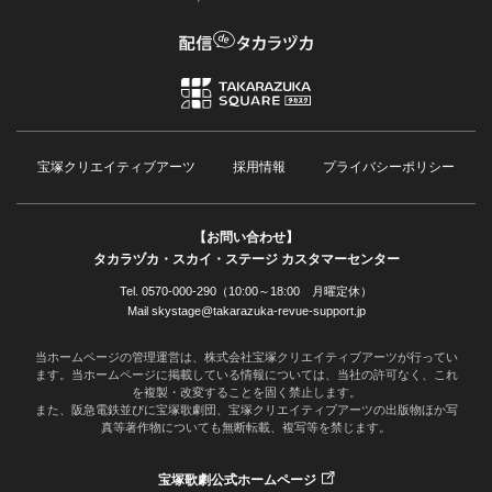
宝塚クリエイティブアーツ
採用情報
プライバシーポリシー
【お問い合わせ】
タカラヅカ・スカイ・ステージ カスタマーセンター
Tel. 0570-000-290（10:00～18:00 月曜定休）
Mail skystage@takarazuka-revue-support.jp
当ホームページの管理運営は、株式会社宝塚クリエイティブアーツが行ってい
ます。当ホームページに掲載している情報については、当社の許可なく、これ
を複製・改変することを固く禁止します。
また、阪急電鉄並びに宝塚歌劇団、宝塚クリエイティブアーツの出版物ほか写
真等著作物についても無断転載、複写等を禁じます。
宝塚歌劇公式ホームページ