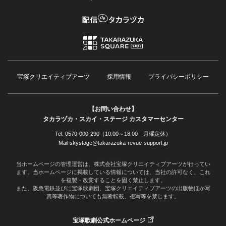
宝塚クリエイティブアーツ
採用情報
プライバシーポリシー
【お問い合わせ】
タカラヅカ・スカイ・ステージ カスタマーセンター
Tel. 0570-000-290（10:00～18:00 月曜定休）
Mail skystage@takarazuka-revue-support.jp
当ホームページの管理運営は、株式会社宝塚クリエイティブアーツが行ってい
ます。当ホームページに掲載している情報については、当社の許可なく、これ
を複製・改変することを固く禁止します。
また、阪急電鉄並びに宝塚歌劇団、宝塚クリエイティブアーツの出版物ほか写
真等著作物についても無断転載、複写等を禁じます。
宝塚歌劇公式ホームページ