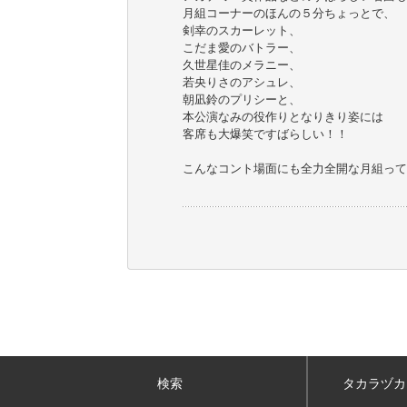
月組コーナーのほんの５分ちょっとで、
剣幸のスカーレット、
こだま愛のバトラー、
久世星佳のメラニー、
若央りさのアシュレ、
朝凪鈴のプリシーと、
本公演なみの役作りとなりきり姿には
客席も大爆笑ですばらしい！！
こんなコント場面にも全力全開な月組って
検索
タカラヅカ