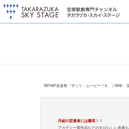
’89TMP音楽祭「ザッツ・ムービー！Ⅱ」（’89年・
月組の芸達者には爆笑！！
アカデミー賞作品などのすばらしい名曲も