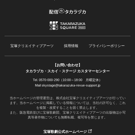
宝塚クリエイティブアーツ
採用情報
プライバシーポリシー
【お問い合わせ】
タカラヅカ・スカイ・ステージ カスタマーセンター
Tel. 0570-000-290（10:00～18:00 月曜定休）
Mail skystage@takarazuka-revue-support.jp
当ホームページの管理運営は、株式会社宝塚クリエイティブアーツが行ってい
ます。当ホームページに掲載している情報については、当社の許可なく、これ
を複製・改変することを固く禁止します。
また、阪急電鉄並びに宝塚歌劇団、宝塚クリエイティブアーツの出版物ほか写
真等著作物についても無断転載、複写等を禁じます。
宝塚歌劇公式ホームページ