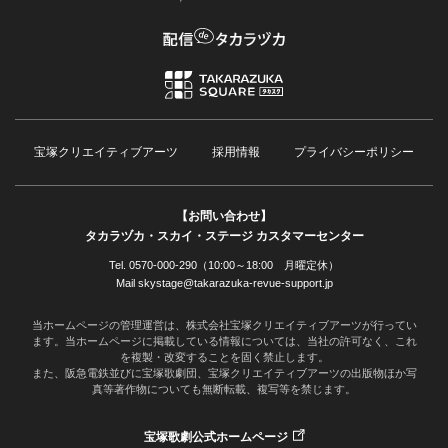
宝塚クリエイティブアーツ
採用情報
プライバシーポリシー
【お問い合わせ】
タカラヅカ・スカイ・ステージ カスタマーセンター
Tel. 0570-000-290（10:00～18:00 月曜定休）
Mail skystage@takarazuka-revue-support.jp
当ホームページの管理運営は、株式会社宝塚クリエイティブアーツが行ってい
ます。当ホームページに掲載している情報については、当社の許可なく、これ
を複製・改変することを固く禁止します。
また、阪急電鉄並びに宝塚歌劇団、宝塚クリエイティブアーツの出版物ほか写
真等著作物についても無断転載、複写等を禁じます。
宝塚歌劇公式ホームページ