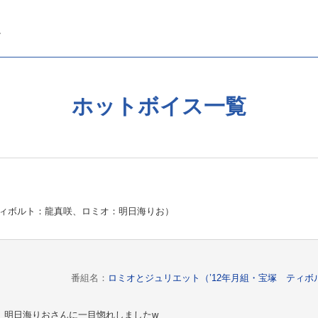
ホットボイス一覧
ティボルト：龍真咲、ロミオ：明日海りお）
番組名：
ロミオとジュリエット（’12年月組・宝塚 ティ
、明日海りおさんに一目惚れしましたw