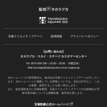
宝塚クリエイティブアーツ
採用情報
プライバシーポリシー
【お問い合わせ】
タカラヅカ・スカイ・ステージ カスタマーセンター
Tel. 0570-000-290（10:00～18:00 月曜定休）
Mail skystage@takarazuka-revue-support.jp
当ホームページの管理運営は、株式会社宝塚クリエイティブアーツが行ってい
ます。当ホームページに掲載している情報については、当社の許可なく、これ
を複製・改変することを固く禁止します。
また、阪急電鉄並びに宝塚歌劇団、宝塚クリエイティブアーツの出版物ほか写
真等著作物についても無断転載、複写等を禁じます。
宝塚歌劇公式ホームページ