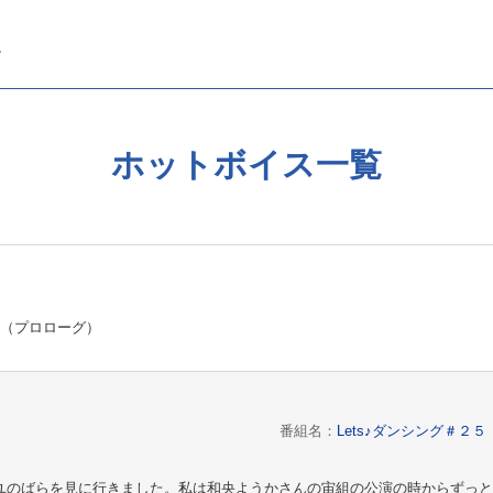
ホットボイス一覧
』（プロローグ）
番組名：
Lets♪ダンシング＃
ユのばらを見に行きました。私は和央ようかさんの宙組の公演の時からずっと