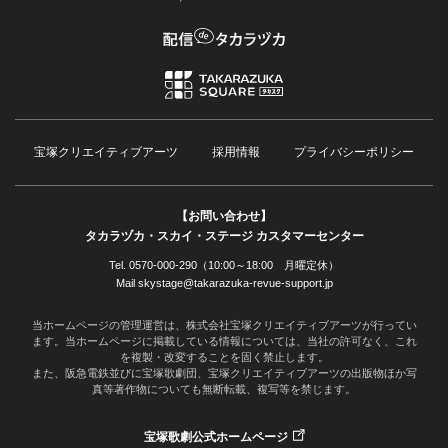
宝塚クリエイティブアーツ
採用情報
プライバシーポリシー
【お問い合わせ】
タカラヅカ・スカイ・ステージ カスタマーセンター
Tel. 0570-000-290（10:00～18:00 月曜定休）
Mail skystage@takarazuka-revue-support.jp
当ホームページの管理運営は、株式会社宝塚クリエイティブアーツが行ってい
ます。当ホームページに掲載している情報については、当社の許可なく、これ
を複製・改変することを固く禁止します。
また、阪急電鉄並びに宝塚歌劇団、宝塚クリエイティブアーツの出版物ほか写
真等著作物についても無断転載、複写等を禁じます。
宝塚歌劇公式ホームページ