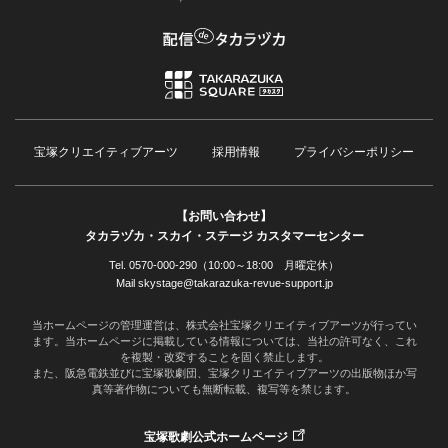
宝塚クリエイティブアーツ
採用情報
プライバシーポリシー
【お問い合わせ】
タカラヅカ・スカイ・ステージ カスタマーセンター
Tel. 0570-000-290（10:00～18:00 月曜定休）
Mail skystage@takarazuka-revue-support.jp
当ホームページの管理運営は、株式会社宝塚クリエイティブアーツが行ってい
ます。当ホームページに掲載している情報については、当社の許可なく、これ
を複製・改変することを固く禁止します。
また、阪急電鉄並びに宝塚歌劇団、宝塚クリエイティブアーツの出版物ほか写
真等著作物についても無断転載、複写等を禁じます。
宝塚歌劇公式ホームページ