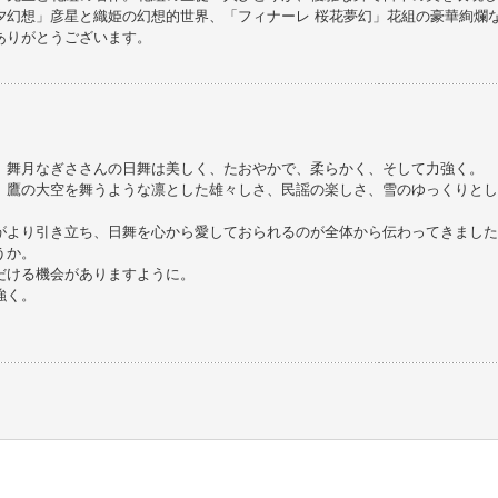
夕幻想」彦星と織姫の幻想的世界、「フィナーレ 桜花夢幻」花組の豪華絢爛
ありがとうございます。
、舞月なぎささんの日舞は美しく、たおやかで、柔らかく、そして力強く。
、鷹の大空を舞うような凛とした雄々しさ、民謡の楽しさ、雪のゆっくりとし
がより引き立ち、日舞を心から愛しておられるのが全体から伝わってきました
うか。
だける機会がありますように。
強く。