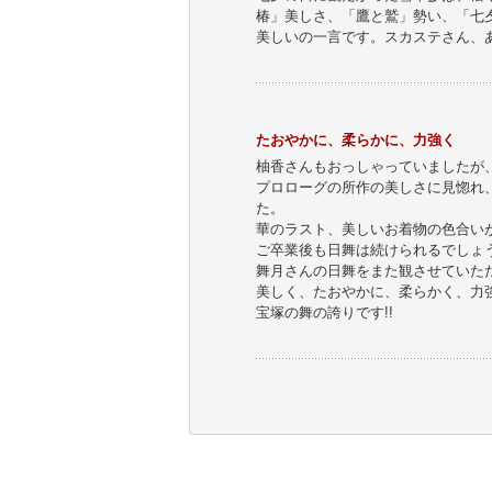
椿」美しさ、「鷹と鷲」勢い、「七
美しいの一言です。スカステさん、
たおやかに、柔らかに、力強く
柚香さんもおっしゃっていましたが
プロローグの所作の美しさに見惚れ
た。
華のラスト、美しいお着物の色合い
ご卒業後も日舞は続けられるでしょ
舞月さんの日舞をまた観させていた
美しく、たおやかに、柔らかく、力
宝塚の舞の誇りです!!