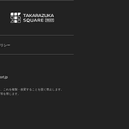
リシー
rt.jp
く、これを複製・改変することを固く禁止します。
写等を禁じます。