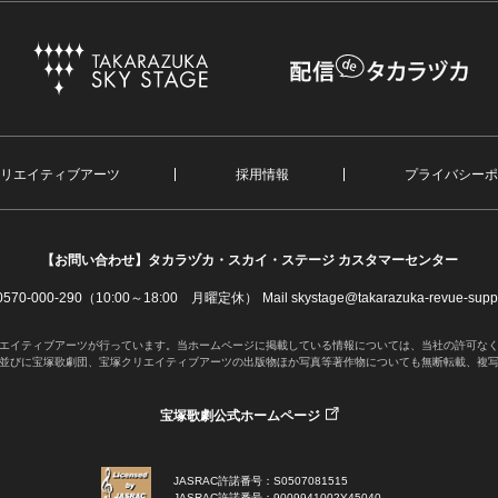
リエイティブアーツ
採用情報
プライバシーポ
【お問い合わせ】
タカラヅカ・スカイ・ステージ カスタマーセンター
. 0570-000-290（10:00～18:00 月曜定休）
Mail skystage@takarazuka-revue-suppo
エイティブアーツが行っています。当ホームページに掲載している情報については、当社の許可な
並びに宝塚歌劇団、宝塚クリエイティブアーツの出版物ほか写真等著作物についても無断転載、複
宝塚歌劇公式ホームページ
JASRAC許諾番号：S0507081515
JASRAC許諾番号：9009941002Y45040