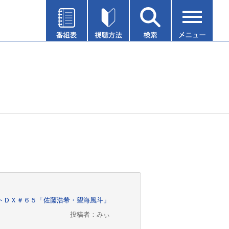
トＤＸ＃６５「佐藤浩希・望海風斗」
投稿者：みぃ