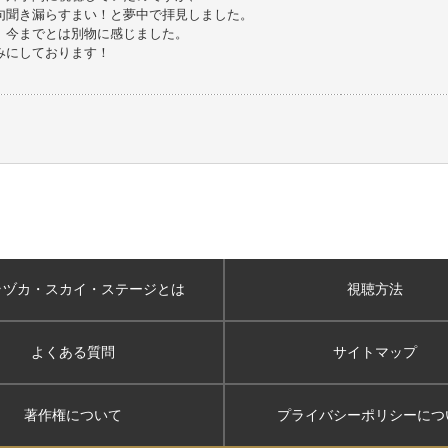
句聞き漏らすまい！と夢中で拝見しました。
、今までとは別物に感じました。
みにしております！
ラヅカ・スカイ
・ステージとは
視聴方法
よくある質問
サイトマップ
著作権について
プライバシーポリシー
につ