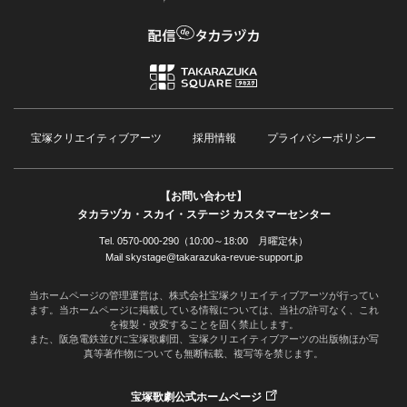
宝塚クリエイティブアーツ
採用情報
プライバシーポリシー
【お問い合わせ】
タカラヅカ・スカイ・ステージ カスタマーセンター
Tel. 0570-000-290（10:00～18:00 月曜定休）
Mail skystage@takarazuka-revue-support.jp
当ホームページの管理運営は、株式会社宝塚クリエイティブアーツが行ってい
ます。当ホームページに掲載している情報については、当社の許可なく、これ
を複製・改変することを固く禁止します。
また、阪急電鉄並びに宝塚歌劇団、宝塚クリエイティブアーツの出版物ほか写
真等著作物についても無断転載、複写等を禁じます。
宝塚歌劇公式ホームページ