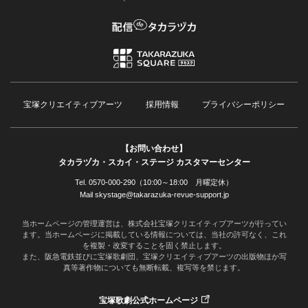
宝塚クリエイティブアーツ
採用情報
プライバシーポリシー
【お問い合わせ】
タカラヅカ・スカイ・ステージ カスタマーセンター
Tel. 0570-000-290（10:00～18:00 月曜定休）
Mail skystage@takarazuka-revue-support.jp
当ホームページの管理運営は、株式会社宝塚クリエイティブアーツが行ってい
ます。当ホームページに掲載している情報については、当社の許可なく、これ
を複製・改変することを固く禁止します。
また、阪急電鉄並びに宝塚歌劇団、宝塚クリエイティブアーツの出版物ほか写
真等著作物についても無断転載、複写等を禁じます。
宝塚歌劇公式ホームページ