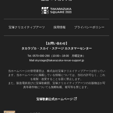
宝塚クリエイティブアーツ
採用情報
プライバシーポリシー
【お問い合わせ】
タカラヅカ・スカイ・ステージ カスタマーセンター
Tel. 0570-000-290（10:00～18:00 月曜定休）
Mail skystage@takarazuka-revue-support.jp
当ホームページの管理運営は、株式会社宝塚クリエイティブアーツが行ってい
ます。当ホームページに掲載している情報については、当社の許可なく、これ
を複製・改変することを固く禁止します。
また、阪急電鉄並びに宝塚歌劇団、宝塚クリエイティブアーツの出版物ほか写
真等著作物についても無断転載、複写等を禁じます。
宝塚歌劇公式ホームページ