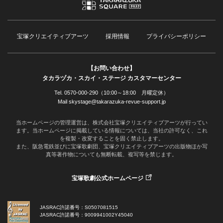
宝塚クリエイティブアーツ
採用情報
プライバシーポリシー
【お問い合わせ】
タカラヅカ・スカイ・ステージ カスタマーセンター
Tel. 0570-000-290（10:00～18:00 月曜定休）
Mail skystage@takarazuka-revue-support.jp
当ホームページの管理運営は、株式会社宝塚クリエイティブアーツが行ってい
ます。当ホームページに掲載している情報については、当社の許可なく、これ
を複製・改変することを固く禁止します。
また、阪急電鉄並びに宝塚歌劇団、宝塚クリエイティブアーツの出版物ほか写
真等著作物についても無断転載、複写等を禁じます。
宝塚歌劇公式ホームページ
JASRAC許諾番号：S0507081515
JASRAC許諾番号：9009941002Y45040