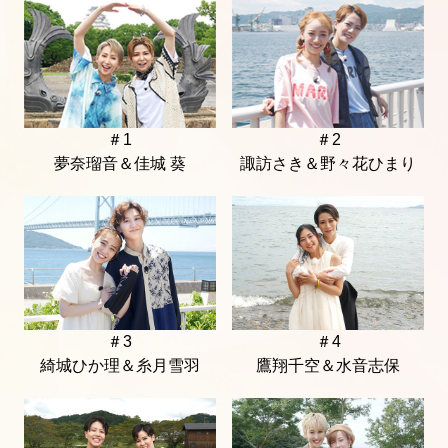
＃1
＃2
夢奈瑠音＆佳城 葵
諏訪さき＆野々花ひまり
＃4
＃3
鷹翔千空＆水音志保
綺城ひか理＆糸月雪羽