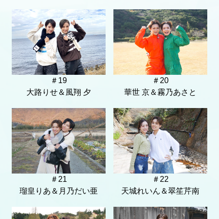
＃19
＃20
大路りせ＆風翔 夕
華世 京＆霧乃あさと
＃21
＃22
瑠皇りあ＆月乃だい亜
天城れいん＆翠笙芹南