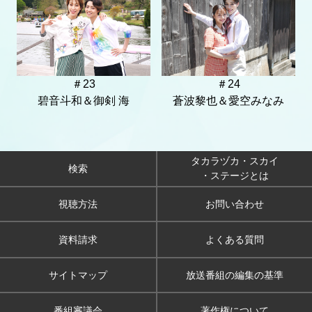
＃23
＃24
碧音斗和＆御剣 海
蒼波黎也＆愛空みなみ
タカラヅカ・スカイ
検索
・ステージとは
視聴方法
お問い合わせ
資料請求
よくある質問
サイトマップ
放送番組の編集の基準
番組審議会
著作権について