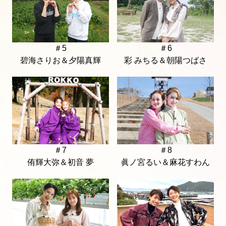
＃5
＃6
碧海さりお＆夕陽真輝
彩 みちる＆朝陽つばさ
＃7
＃8
侑輝大弥＆初音 夢
眞ノ宮るい＆麻花すわん