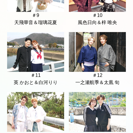
＃9
＃10
天飛華音＆瑠璃花夏
風色日向＆梓 唯央
＃11
＃12
英 かおと＆白河りり
一之瀬航季＆太凰 旬