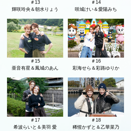
＃13
＃14
輝咲玲央＆朝水りょう
咲城けい＆愛陽みち
＃15
＃16
亜音有星＆鳳城のあん
彩海せら＆彩路ゆりか
＃17
＃18
希波らいと＆美羽 愛
稀惺かずと＆乙華菜乃