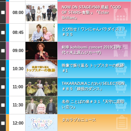
NOW ON STAGE#569 星組『GOD
08:00
OF STARS-食聖-』『Eclair
Brillant』
とび出せ！ワンにゃんパラダイス！！
08:45
＃２５
剣幸 kohibumi concert 2019('19年・
09:00
代々木上原ムジカーザ)
映像で振り返る トップスターの軌跡
10:30
＃1
TAKARAZUKAこだわりSELECTION
11:00
＃８５「娘役のダンス」
名作 ことばの泉＃３１『天守に花匂
11:30
い立つ』
タカラヅカニュース
12:00