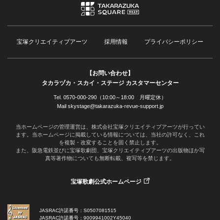
宝塚クリエイティブアーツ
採用情報
プライバシーポリシー
【お問い合わせ】
タカラヅカ・スカイ・ステージ カスタマーセンター
Tel. 0570-000-290（10:00～18:00 月曜定休）
Mail skystage@takarazuka-revue-support.jp
当ホームページの管理運営は、株式会社宝塚クリエイティブアーツが行ってい
ます。当ホームページに掲載している情報については、当社の許可なく、これ
を複製・改変することを固く禁止します。
また、阪急電鉄並びに宝塚歌劇団、宝塚クリエイティブアーツの出版物ほか写
真等著作物についても無断転載、複写等を禁じます。
宝塚歌劇公式ホームページ
JASRAC許諾番号：S0507081515
JASRAC許諾番号：9009941002Y45040