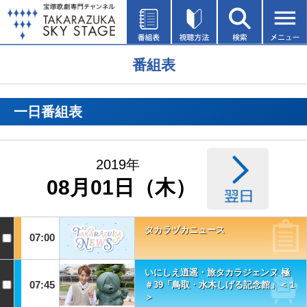
番組表
一日番組表
2019年
08月01日（木）
タカラヅカニュース
07:00
いにしえ逍遥・旅タカラジェンヌ 極
07:45
＃39「鳥取・水木しげる記念館」＜１
＞