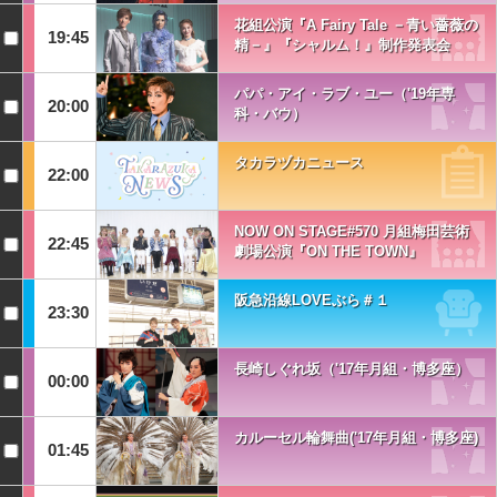
花組公演『A Fairy Tale －青い薔薇の
19:45
精－』『シャルム！』制作発表会
パパ・アイ・ラブ・ユー（'19年専
20:00
科・バウ）
タカラヅカニュース
22:00
NOW ON STAGE#570 月組梅田芸術
22:45
劇場公演『ON THE TOWN』
阪急沿線LOVEぶら＃１
23:30
長崎しぐれ坂（'17年月組・博多座）
00:00
カルーセル輪舞曲('17年月組・博多座)
01:45