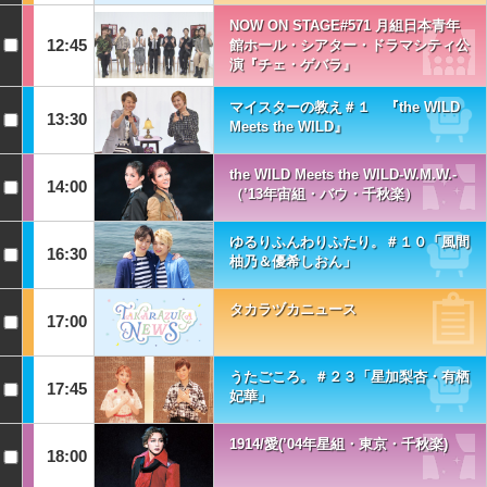
NOW ON STAGE#571 月組日本青年
12:45
館ホール・シアター・ドラマシティ公
演『チェ・ゲバラ』
マイスターの教え＃１ 『the WILD
13:30
Meets the WILD』
the WILD Meets the WILD-W.M.W.-
14:00
（’13年宙組・バウ・千秋楽）
ゆるりふんわりふたり。＃１０「風間
16:30
柚乃＆優希しおん」
タカラヅカニュース
17:00
うたごころ。＃２３「星加梨杏・有栖
17:45
妃華」
1914/愛(’04年星組・東京・千秋楽)
18:00