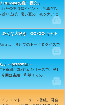
！REI-WAの夏一夜☆」
行われた公開収録イベント。礼真琴以
を繰り広げ、暑い夏の一夜を大いに
みんな大好き GO×GO キャト
art2は、各組でのトーク＆クイズで
ら」～personal～
する番組。2回連続シリーズで、第1
al」。今回は宙組・和希そらの
テインメント・ニュース番組。司会