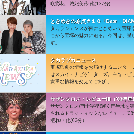
咲彩花、城妃美伶 他(137分)
ときめきの原点＃１０「Dear DIA
タカラジェンヌが何にときめいて宝塚
こから宝塚の魅力に迫る。今回は、星
す。
タカラヅカニュース
宝塚歌劇の情報をお届けするエンター
はスカイ・ナビゲーターズ。主なトピ
貴重な情報を交えてご紹介。
サザンクロス・レビューIII（'03年
サザンクロス(南十字星)輝く南半球を
されるドラマティックなレビュー。'0
檀れい 他(63分）