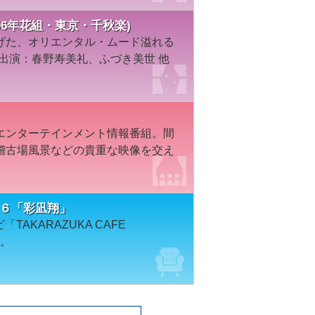
’06年花組・東京・千秋楽)
げた、オリエンタル・ムード溢れる
／出演：春野寿美礼、ふづき美世 他
エンターテインメント情報番組。間
稽古場風景などの貴重な映像を交え
６７６「彩凪翔」
TAKARAZUKA CAFE
す。