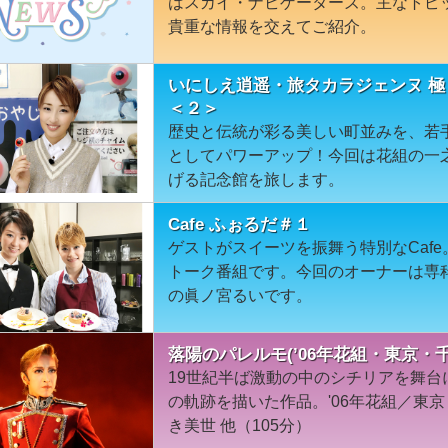
はスカイ・ナビゲーターズ。主なトピ
貴重な情報を交えてご紹介。
いにしえ逍遥・旅タカラジェンヌ 極
＜２＞
歴史と伝統が彩る美しい町並みを、若
としてパワーアップ！今回は花組の一
げる記念館を旅します。
Cafe ふぉるだ＃１
ゲストがスイーツを振舞う特別なCaf
トーク番組です。今回のオーナーは専
の眞ノ宮るいです。
落陽のパレルモ(’06年花組・東京・千
19世紀半ば激動の中のシチリアを舞
の軌跡を描いた作品。'06年花組／東
き美世 他（105分）