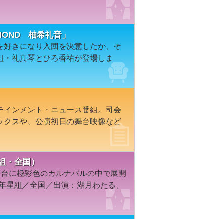
MOND 柚希礼音」
を好きになり入団を決意したか、そ
組・礼真琴とひろ香祐が登場しま
テインメント・ニュース番組。司会
ックスや、公演初日の舞台映像など
星組・全国）
舞台に極彩色のカルナバルの中で展開
3年星組／全国／出演：湖月わたる、