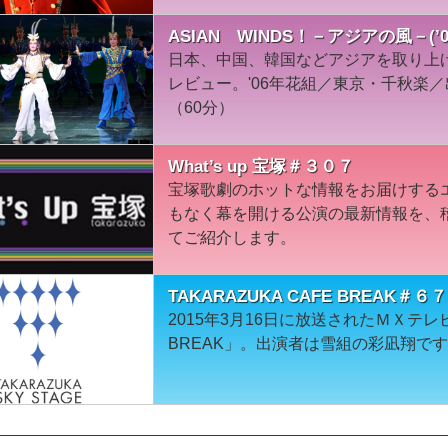
ASIAN WINDS！－アジアの風－(
日本、中国、韓国などアジアを取り上
レビュー。'06年花組／東京・千秋楽
（60分）
What’s up 宝塚＃３０７
宝塚歌劇のホットな情報をお届けする
もなく幕を開ける公演の最新情報を、
てご紹介します。
TAKARAZUKA CAFE BREAK＃
2015年3月16日に放送されたＭＸテレビ「
BREAK」。出演者は雪組の彩凪翔で