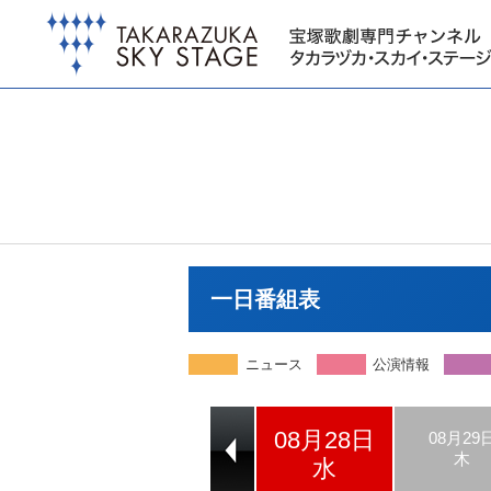
一日番組表
ニュース
公演情報
08月28日
08月26日
08月27日
08月29
月
火
木
水