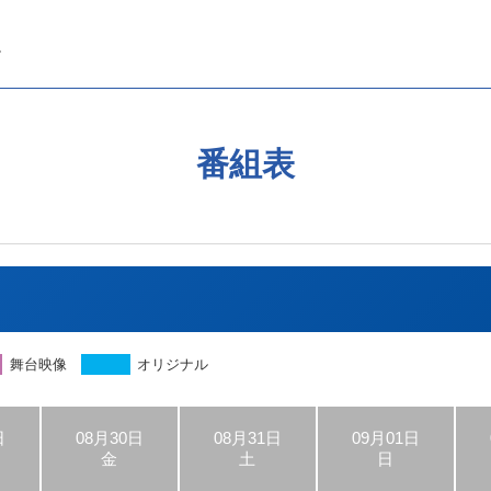
番組表
舞台映像
オリジナル
日
08月30日
08月31日
09月01日
金
土
日