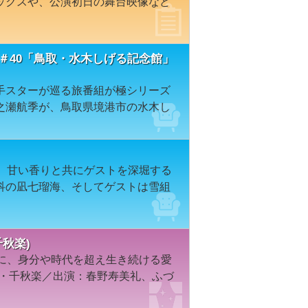
ックスや、公演初日の舞台映像など
＃40「鳥取・水木しげる記念館」
手スターが巡る旅番組が極シリーズ
之瀬航季が、鳥取県境港市の水木し
e。甘い香りと共にゲストを深堀する
科の凪七瑠海、そしてゲストは雪組
秋楽)
台に、身分や時代を超え生き続ける愛
京・千秋楽／出演：春野寿美礼、ふづ