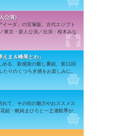
新人公演）
アイーダ」の宝塚版。古代エジプト
組／東京・新人公演／出演：桜木みな
華えま＆峰果とわ」
しめる、新感覚の癒し番組。第11回
期ふたりのくつろぎ感をお楽しみに。
訪れて、その街の魅力やおススメス
、花組・帆純まひろと一之瀬航季が、