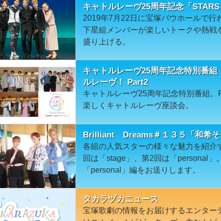
キャトルレーヴ25周年記念「STARS
2019年7月22日に宝塚バウホールで
下星組メンバーが楽しいトークや熱戦
盛り上げる。
キャトルレーヴ25周年記念特別番組 
ルレーヴ！ Part2
キャトルレーヴ25周年記念特別番組。P
楽しくキャトルレーヴ座談会。
Brilliant Dreams＃１３５「和希そ
各組の人気スターの様々な魅力を紹介
回は「stage」、第2回は「person
「personal」編をお送りします。
タカラヅカニュース
宝塚歌劇の情報をお届けするエンター