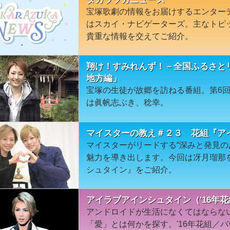
宝塚歌劇の情報をお届けするエンター
はスカイ・ナビゲーターズ。主なトピ
貴重な情報を交えてご紹介。
翔け！すみれんず！－全国ふるさと
地方編」
宝塚の生徒が故郷を訪ねる番組。第6
は眞帆志ぶき、稔幸。
マイスターの教え＃２３ 花組『ア
マイスターがリードする“深みと発見の
魅力を導き出します。今回は冴月瑠那
シュタイン』をご紹介。
アイラブアインシュタイン（'16年
アンドロイドが生活になくてはならな
「愛」とは何かを探す。'16年花組／