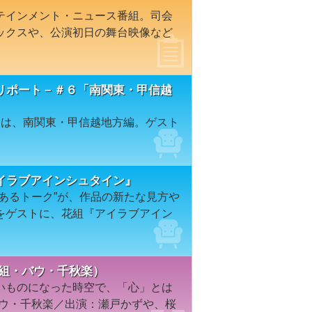
テインメント・ニュース番組。司会
ックスや、公演初日の舞台映像など
リポート－＃６「南関東・甲信越
回は、南関東・甲信越地方編。ゲスト
イラブアインシュタイン』
あるトーク”が、作品の新たな見方や
をゲストに、花組『アイラブアイン
花組・バウ・千秋楽）
いものになった時空で、「心」とは
バウ・千秋楽／出演：瀬戸かずや、桜