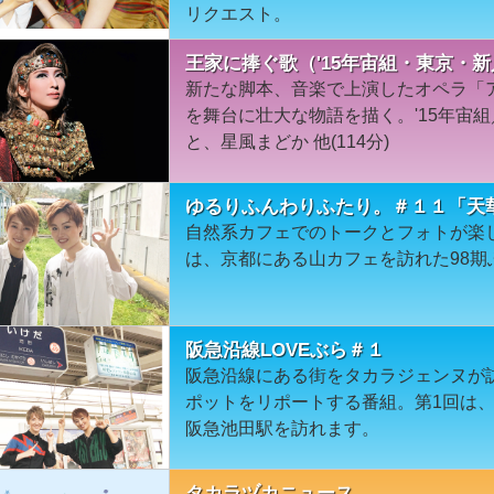
リクエスト。
王家に捧ぐ歌（'15年宙組・東京・
新たな脚本、音楽で上演したオペラ「
を舞台に壮大な物語を描く。'15年宙
と、星風まどか 他(114分)
ゆるりふんわりふたり。＃１１「天
自然系カフェでのトークとフォトが楽
は、京都にある山カフェを訪れた98
阪急沿線LOVEぶら＃１
阪急沿線にある街をタカラジェンヌが
ポットをリポートする番組。第1回は
阪急池田駅を訪れます。
タカラヅカニュース