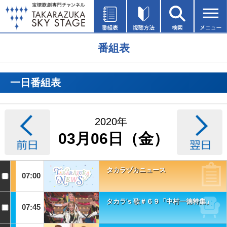
番組表
一日番組表
2020年
03月06日（金）
タカラヅカニュース
07:00
タカラ's 歌＃６９「中村一徳特集」
07:45