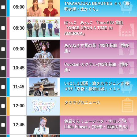
TAKARAZUKA BEAUTIES ＃６「梅
08:00
咲衣舞・遼かぐら」
ぽっぷ あっぷ Time＃80 雪組
08:30
『ONCE UPON A TIME IN
AMERICA』
あかねさす紫の花（'02年花組・博多
09:00
座）
Cocktail-カクテル-('02年花組・博多
10:45
座）
いにしえ逍遥・旅タカラジェンヌ 極
11:45
＃53「京都・福知山城」＜１＞
タカラヅカニュース
12:00
舞風りらミュージック・サロン「A
12:45
Little Flower」(’06年・宝塚ホテル)