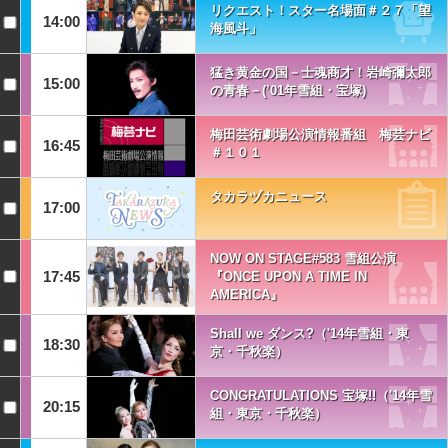
リクエスト！スター名場面＃２７「望
14:00
海風斗」
猛き黄金の国－士魂商才！岩崎彌太郎
15:00
の青春－(’01年雪組・宝塚)
梅田芸術劇場公演情報番組 梅芸ナビ
16:45
＃１０１
タカラヅカニュース
17:00
NOW ON STAGE#583 雪組公演
17:45
『ONCE UPON A TIME IN
AMERICA』
Shall we ダンス?（'14年雪組・東
18:30
京・千秋楽）
CONGRATULATIONS 宝塚!!（'14年雪
20:15
組・東京・千秋楽）