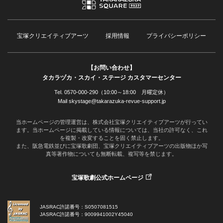
宝塚クリエイティブアーツ
採用情報
プライバシーポリシー
【お問い合わせ】
タカラヅカ・スカイ・ステージ カスタマーセンター
Tel. 0570-000-290（10:00～18:00 月曜定休）
Mail skystage@takarazuka-revue-support.jp
当ホームページの管理運営は、株式会社宝塚クリエイティブアーツが行ってい
ます。当ホームページに掲載している情報については、当社の許可なく、これ
を複製・改変することを固く禁止します。
また、阪急電鉄並びに宝塚歌劇団、宝塚クリエイティブアーツの出版物ほか写
真等著作物についても無断転載、複写等を禁じます。
宝塚歌劇公式ホームページ
JASRAC許諾番号：S0507081515
JASRAC許諾番号：9009941002Y45040