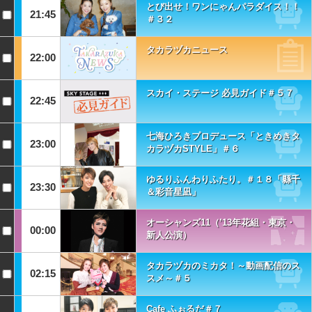
とび出せ！ワンにゃんパラダイス！！
21:45
＃３２
タカラヅカニュース
22:00
スカイ・ステージ 必見ガイド＃５７
22:45
七海ひろきプロデュース「ときめきタ
23:00
カラヅカSTYLE」＃６
ゆるりふんわりふたり。＃１８「縣千
23:30
＆彩音星凪」
オーシャンズ11（’13年花組・東京・
00:00
新人公演）
タカラヅカのミカタ！～動画配信のス
02:15
スメ～＃５
Cafe ふぉるだ＃７