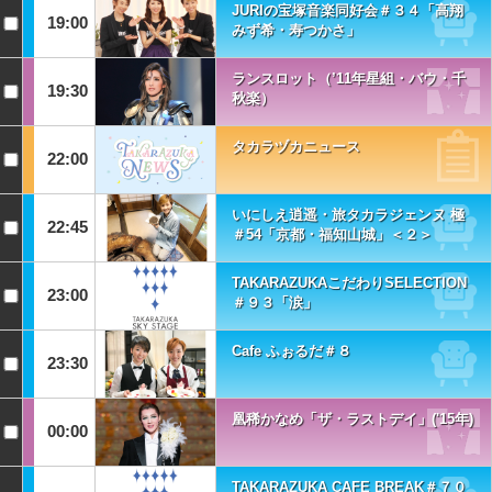
JURIの宝塚音楽同好会＃３４「高翔
19:00
みず希・寿つかさ」
ランスロット（’11年星組・バウ・千
19:30
秋楽）
タカラヅカニュース
22:00
いにしえ逍遥・旅タカラジェンヌ 極
22:45
＃54「京都・福知山城」＜２＞
TAKARAZUKAこだわりSELECTION
23:00
＃９３「涙」
Cafe ふぉるだ＃８
23:30
凰稀かなめ「ザ・ラストデイ」('15年)
00:00
TAKARAZUKA CAFE BREAK＃７０