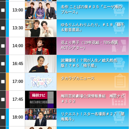
名作 ことばの泉＃３５『エーゲ海の
13:00
ブルース』
ゆるりふんわりふたり。＃１８「縣千
13:30
＆彩音星凪」
花より男子（'19年花組・TBS赤坂
14:00
ACTシアター）
波瀾爆笑！？我が人生／総天然色
16:45
版！？＃５「暁千星」
タカラヅカニュース
17:00
梅田芸術劇場公演情報番組 梅芸ナビ
17:45
＃１０２
リクエスト！スター名場面＃２７「望
18:00
海風斗」