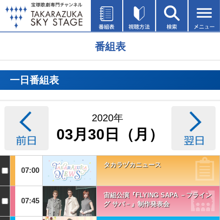
番組表
一日番組表
2020年
03月30日（月）
タカラヅカニュース
07:00
宙組公演『FLYING SAPA －フライン
07:45
グ サパ－』制作発表会