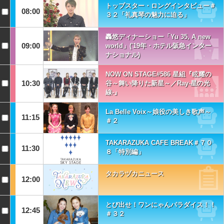
トップスター・ロングインタビュー＃
08:00
３２「礼真琴の魅力に迫る」
轟悠ディナーショー「Yu 35, A new
09:00
world」('19年・ホテル阪急インター
ナショナル)
NOW ON STAGE#586 星組『眩耀の
10:30
谷～舞い降りた新星～／Ray-星の光
線-』
La Belle Voix～娘役の美しき歌声～
11:15
＃２
TAKARAZUKA CAFE BREAK＃７０
11:30
８「特別編」
タカラヅカニュース
12:00
とび出せ！ワンにゃんパラダイス！！
12:45
＃３２