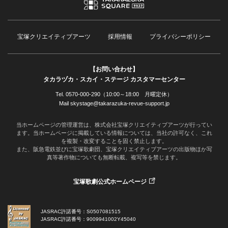
宝塚クリエイティブアーツ
採用情報
プライバシーポリシー
【お問い合わせ】
タカラヅカ・スカイ・ステージ カスタマーセンター
Tel. 0570-000-290（10:00～18:00 月曜定休）
Mail skystage@takarazuka-revue-support.jp
当ホームページの管理運営は、株式会社宝塚クリエイティブアーツが行ってい
ます。当ホームページに掲載している情報については、当社の許可なく、これ
を複製・改変することを固く禁止します。
また、阪急電鉄並びに宝塚歌劇団、宝塚クリエイティブアーツの出版物ほか写
真等著作物についても無断転載、複写等を禁じます。
宝塚歌劇公式ホームページ
JASRAC許諾番号：S0507081515
JASRAC許諾番号：9009941002Y45040