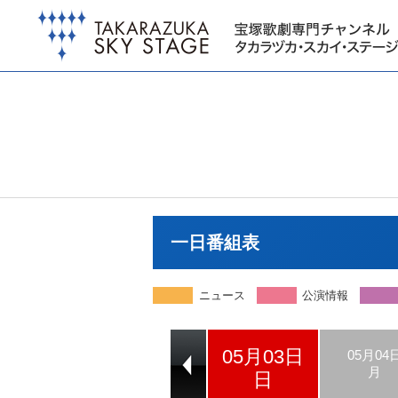
一日番組表
ニュース
公演情報
05月03日
05月01日
05月02日
05月04
金
土
月
日