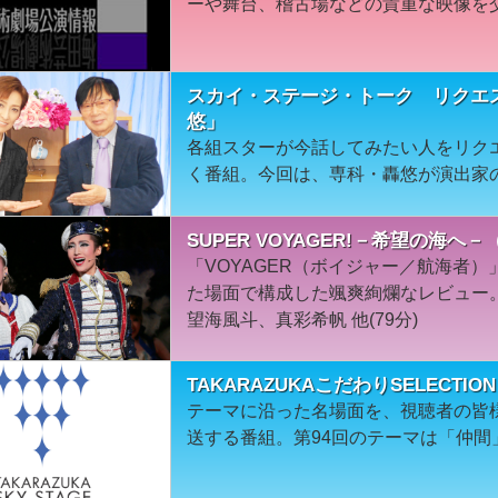
ーや舞台、稽古場などの貴重な映像を
スカイ・ステージ・トーク リクエ
悠」
各組スターが今話してみたい人をリク
く番組。今回は、専科・轟悠が演出家
SUPER VOYAGER!－希望の海へ
「VOYAGER（ボイジャー／航海者
た場面で構成した颯爽絢爛なレビュー。
望海風斗、真彩希帆 他(79分)
TAKARAZUKAこだわりSELECTI
テーマに沿った名場面を、視聴者の皆
送する番組。第94回のテーマは「仲間