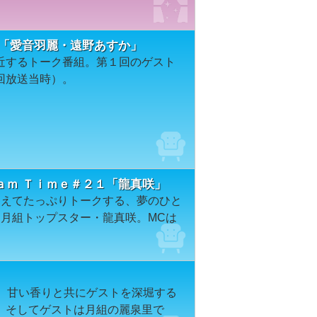
１「愛音羽麗・遠野あすか」
近するトーク番組。第１回のゲスト
回放送当時）。
ａｍ Ｔｉｍｅ＃２１「龍真咲」
迎えてたっぷりトークする、夢のひと
は月組トップスター・龍真咲。MCは
e。甘い香りと共にゲストを深堀する
、そしてゲストは月組の麗泉里で