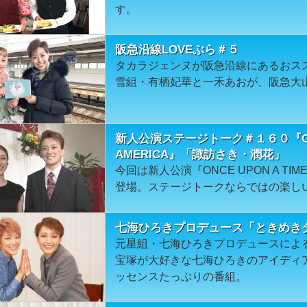
す。
阪急沿線LOVEぶら＃５
タカラジェンヌが阪急沿線にあるおス
雪組・有栖妃華と一禾あおが、阪急大
新人公演ステージトーク＃１６０『ONCE 
AMERICA』「諏訪さき・潤花」
今回は新人公演『ONCE UPON A TIM
登場。ステージトークならではの楽し
七海ひろきプロデュース「ときめきタ
元星組・七海ひろきプロデュースによる
宝塚が大好きな七海ひろきのアイディ
ッセンスたっぷりの番組。