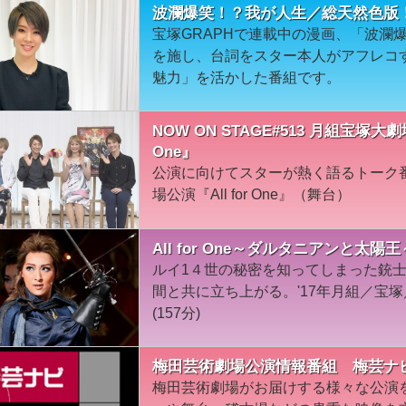
波瀾爆笑！？我が人生／総天然色版
宝塚GRAPHで連載中の漫画、「波瀾爆
を施し、台詞をスター本人がアフレコ
魅力」を活かした番組です。
NOW ON STAGE#513 月組宝塚大
One』
公演に向けてスターが熱く語るトーク
場公演『All for One』（舞台）
All for One～ダルタニアンと太陽王
ルイ1４世の秘密を知ってしまった銃
間と共に立ち上がる。'17年月組／宝
(157分)
梅田芸術劇場公演情報番組 梅芸ナ
梅田芸術劇場がお届けする様々な公演