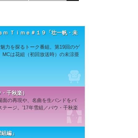
ａｍ Ｔｉｍｅ＃１９「壮一帆・未
魅力を探るトーク番組。第19回のゲ
。MCは花組（初回放送時）の未涼亜
バウ・千秋楽）
場面の再現や、名曲を生バンドをバ
テージ。'17年雪組／バウ・千秋楽
雪組編」