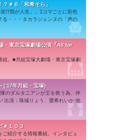
！？＃６「和希そら」
笑!?我が人生」。1コマごとに彩色
する・・・タカラジェンヌの「声の
劇場・東京宝塚劇場公演『All for
番組。■月組宝塚大劇場・東京宝塚劇
～('17年月組・宝塚)
士隊のダルタニアンが王を救う為、仲
塚／出演：珠城りょう、愛希れいか 他
ビ＃１０３
をご紹介する情報番組。インタビュ