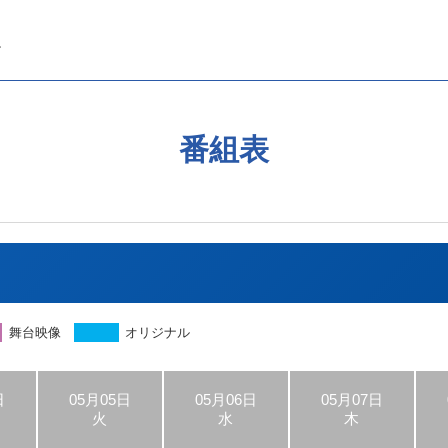
番組表
舞台映像
オリジナル
日
05月05日
05月06日
05月07日
火
水
木