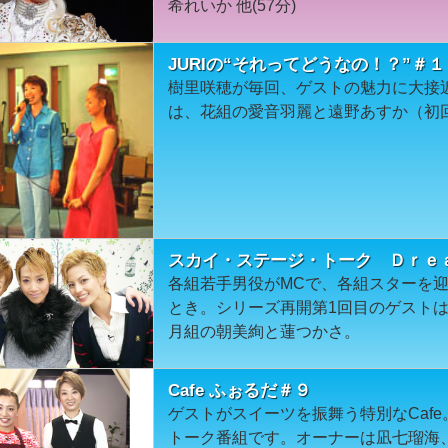
希れいか 他(57分)
JURIの“それってどうなの！？”＃
樹里咲穂が毎回、ゲストの魅力に大接
は、花組の愛音羽麗と遠野あすか（初
スカイ・ステージ・トーク Ｄｒｅ
各組若手男役がMCで、各組スターを
とき。シリーズ再開第1回目のゲスト
月組の朝美絢と蓮つかさ。
Cafe ふぉるだ＃９
ゲストがスイーツを振舞う特別なCaf
トーク番組です。オーナーは凪七瑠海