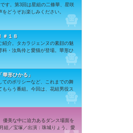
組です。第3回は星組の二條華、星咲
声をどうぞお楽しみください。
！＃１８
ご紹介。タカラジェンヌの素顔の魅
専科・汝鳥伶と愛猫が登場。華形ひ
「華形ひかる」
してのポリシーなど、これまでの舞
てもらう番組。今回は、花組男役ス
て、優美な中に迫力あるダンス場面を
年月組／宝塚／出演：珠城りょう、愛