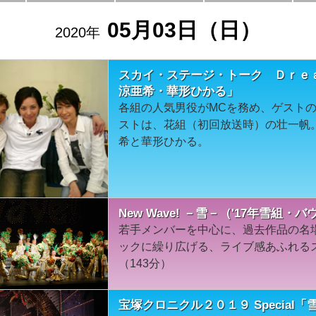
05月03日（日）
2020年
スカイ・ステージ・トーク Ｄｒｅ
涼亜希・華形ひかる」
各組の人気男役がMCを務め、ゲストの
ストは、花組（初回放送時）の壮一帆
希と華形ひかる。
New Wave! －雪－（'17年雪組・
若手メンバーを中心に、過去作品の名
ックに繰り広げる、ライブ感あふれるス
（143分）
宝塚クロニクル２０１９ Special「