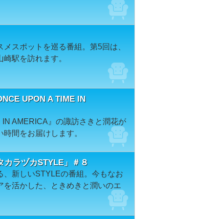
スメスポットを巡る番組。第5回は、
山崎駅を訪れます。
UPON A TIME IN
E IN AMERICA』の諏訪さきと潤花が
い時間をお届けします。
カラヅカSTYLE」＃８
、新しいSTYLEの番組。今もなお
アを活かした、ときめきと潤いのエ