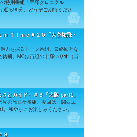
例の特別番組「宝塚クロニクル
を振り返る90分、どうぞご期待くださ
ａｍ Ｔｉｍｅ＃２０「大空祐飛・
の魅力を探るトーク番組。最終回とな
空祐飛。MCは宙組の十輝いりす（当
るさとガイド～＃３「大阪 part1」
必見の旅ロケ番組。今回は、関西エ
rt1。和やかにお楽しみください。
～＃３