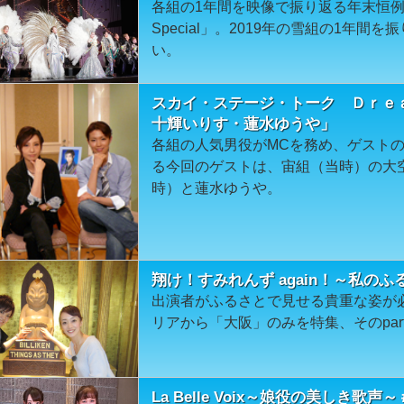
各組の1年間を映像で振り返る年末恒
Special」。2019年の雪組の1年間
い。
スカイ・ステージ・トーク Ｄｒｅ
十輝いりす・蓮水ゆうや」
各組の人気男役がMCを務め、ゲスト
る今回のゲストは、宙組（当時）の大
時）と蓮水ゆうや。
翔け！すみれんず again！～私のふ
出演者がふるさとで見せる貴重な姿が
リアから「大阪」のみを特集、そのpa
La Belle Voix～娘役の美しき歌声