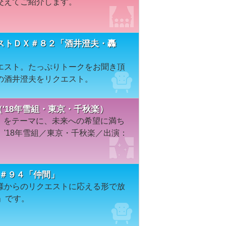
交えてご紹介します。
ストＤＸ＃８２「酒井澄夫・轟
エスト。たっぷりトークをお聞き頂
の酒井澄夫をリクエスト。
－（'18年雪組・東京・千秋楽）
）」をテーマに、未来への希望に満ち
'18年雪組／東京・千秋楽／出演：
ON＃９４「仲間」
様からのリクエストに応える形で放
」です。