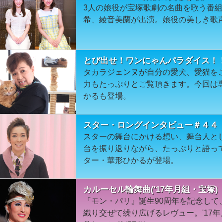
3人の娘役が宝塚歌劇の名曲を歌う番
希、綾音美蘭が出演。娘役の美しき歌
とび出せ！ワンにゃんパラダイス！
タカラジェンヌが自分の愛犬、愛猫を
力もたっぷりとご覧頂きます。今回は
かるも登場。
スター・ロングインタビュー＃４４
スターの舞台にかける想い、舞台人と
台を振り返りながら、たっぷりと語っ
ター・華形ひかるが登場。
カルーセル輪舞曲('17年月組・宝塚)
『モン・パリ』誕生90周年を記念し
織り交ぜて繰り広げるレヴュー。'17