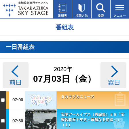
番組表
一日番組表
2020年
07月03日（金）
タカラヅカニュース
07:00
宝塚アーカイブス（再編集）＃９「宝
塚歌劇五十年史～華麗なる前進～」
07:30
（１）