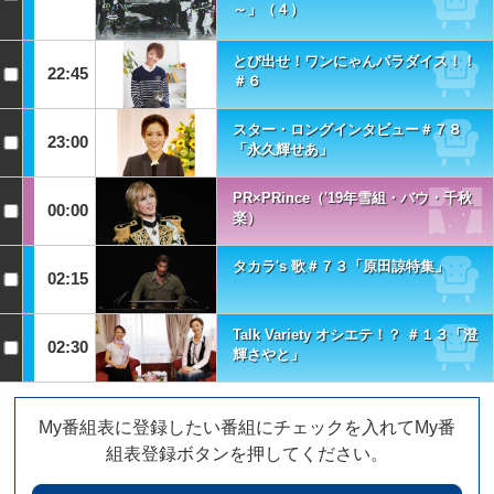
～」（４）
とび出せ！ワンにゃんパラダイス！！
22:45
＃６
スター・ロングインタビュー＃７８
23:00
「永久輝せあ」
PR×PRince（'19年雪組・バウ・千秋
00:00
楽）
タカラ's 歌＃７３「原田諒特集」
02:15
Talk Variety オシエテ！？ ＃１３「澄
02:30
輝さやと」
My番組表に登録したい番組にチェックを入れてMy番
組表登録ボタンを押してください。