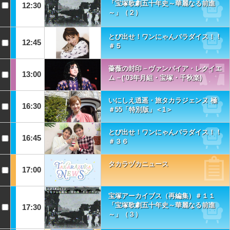
「宝塚歌劇五十年史～華麗なる前進
12:30
～」（２）
とび出せ！ワンにゃんパラダイス！！
12:45
＃５
薔薇の封印－ヴァンパイア・レクイエ
13:00
ム－(’03年月組・宝塚・千秋楽)
いにしえ逍遥・旅タカラジェンヌ 極
16:30
＃55「特別版」＜1＞
とび出せ！ワンにゃんパラダイス！！
16:45
＃３６
タカラヅカニュース
17:00
宝塚アーカイブス（再編集）＃１１
「宝塚歌劇五十年史～華麗なる前進
17:30
～」（３）