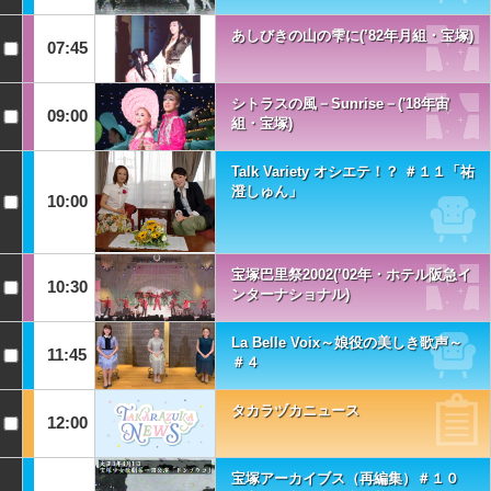
あしびきの山の雫に(’82年月組・宝塚)
07:45
シトラスの風－Sunrise－('18年宙
09:00
組・宝塚)
Talk Variety オシエテ！？ ＃１１「祐
澄しゅん」
10:00
宝塚巴里祭2002(’02年・ホテル阪急イ
10:30
ンターナショナル)
La Belle Voix～娘役の美しき歌声～
11:45
＃４
タカラヅカニュース
12:00
宝塚アーカイブス（再編集）＃１０