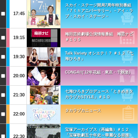
スカイ・ステージ開局7周年特別番組
「７ｔｈアニバーサリー」－アイ・ラ
17:45
ブ・スカイ・ステージ－
梅田芸術劇場公演情報番組 梅芸ナビ
19:15
＃１０５
Talk Variety オシエテ！？ ＃１２「七
19:30
海ひろき」
CONGA!!(’12年花組・東京・千秋楽)
20:00
七海ひろきプロデュース「ときめきタ
21:30
カラヅカSTYLE」＃１０
タカラヅカニュース
22:00
宝塚アーカイブス（再編集）＃１２
「宝塚歌劇五十年史～華麗なる前進
22:30