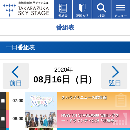
番組表
一日番組表
2020年
08月16日（日）
タカラヅカニュース総集編
07:00
NOW ON STAGE#588 宙組シアタ
08:00
ー・ドラマシティ公演『壮麗帝』