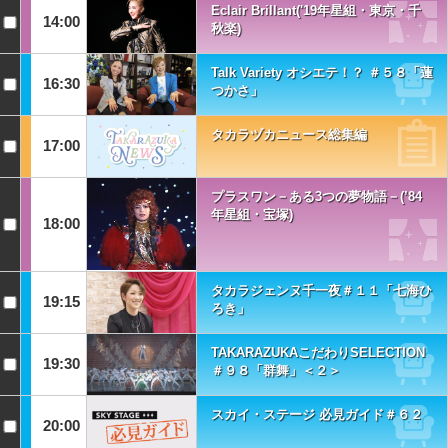
Eclair Brillant('19年星組・東京・千
14:00
秋楽)
Talk Variety オシエテ！？ ＃５８「蓮
16:30
つかさ」
タカラヅカニュース総集編
17:00
プラスワン－ある3つの夢物語－(’84
年星組・宝塚)
18:00
タカラジェンヌ千一夜＃１１「七海ひ
19:15
ろき」
TAKARAZUKAこだわりSELECTION
19:30
＃９８「群舞」＜２＞
スカイ・ステージ 必見ガイド＃６２
20:00