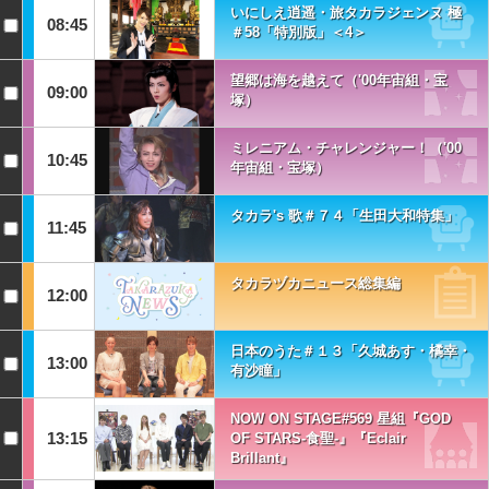
いにしえ逍遥・旅タカラジェンヌ 極
08:45
＃58「特別版」＜4＞
望郷は海を越えて（'00年宙組・宝
09:00
塚）
ミレニアム・チャレンジャー！（'00
10:45
年宙組・宝塚）
タカラ's 歌＃７４「生田大和特集」
11:45
タカラヅカニュース総集編
12:00
日本のうた＃１３「久城あす・橘幸・
13:00
有沙瞳」
NOW ON STAGE#569 星組『GOD
13:15
OF STARS-食聖-』『Eclair
Brillant』