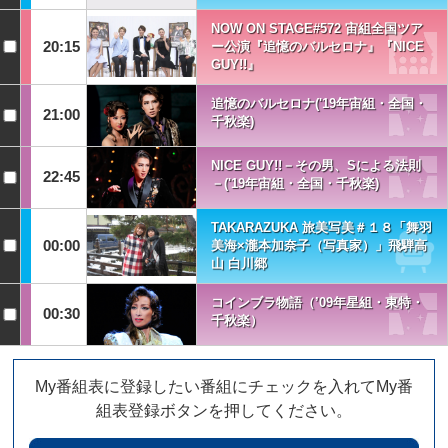
NOW ON STAGE#572 宙組全国ツア
20:15
ー公演『追憶のバルセロナ』『NICE
GUY!!』
追憶のバルセロナ('19年宙組・全国・
21:00
千秋楽)
NICE GUY!!－その男、Sによる法則
22:45
－('19年宙組・全国・千秋楽)
TAKARAZUKA 旅美写美＃１８「舞羽
00:00
美海×瀧本加奈子（写真家）」飛騨高
山 白川郷
コインブラ物語（’09年星組・東特・
00:30
千秋楽）
My番組表に登録したい番組にチェックを入れてMy番
組表登録ボタンを押してください。