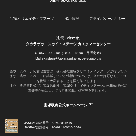
宝塚クリエイティブアーツ
採用情報
プライバシーポリシー
【お問い合わせ】
タカラヅカ・スカイ・ステージ カスタマーセンター
Tel. 0570-000-290（10:00～18:00 月曜定休）
Mail skystage@takarazuka-revue-support.jp
当ホームページの管理運営は、株式会社宝塚クリエイティブアーツが行ってい
ます。当ホームページに掲載している情報については、当社の許可なく、これ
を複製・改変することを固く禁止します。
また、阪急電鉄並びに宝塚歌劇団、宝塚クリエイティブアーツの出版物ほか写
真等著作物についても無断転載、複写等を禁じます。
宝塚歌劇公式ホームページ
JASRAC許諾番号：S0507081515
JASRAC許諾番号：9009941002Y45040