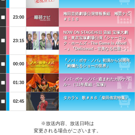
梅田芸術劇場公演情報番組 梅芸ナビ
23:00
＃１１６
NOW ON STAGE#611 宙組 宝塚大劇
場・東京宝塚劇場公演『シャーロッ
23:15
ク・ホームズ－The Game Is Afoot!
－』『Delicieux!－甘美なる巴里－』
『ノバ・ボサ・ノバ』初演から50周年
00:00
「絢爛たるショーの世界」
ノバ・ボサ・ノバ－盗まれたカルナバ
01:30
ル－（’11年星組・宝塚）
タカラ's 歌＃８６「柴田侑宏特集」
02:45
※放送内容、放送日時は
変更される場合がございます。