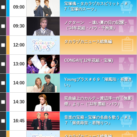
宝塚魂－タカラヅカスピリット－＃
09:00
7「宝塚のスーツ」
ノクターン －遠い夏の日の記憶－
09:30
（'14年花組・バウ・千秋楽）
タカラヅカニュース総集編
12:00
CONGA!!(’12年花組・宝塚)
13:00
Youngプラス＃６９「湖風珀・有愛き
14:00
い」
双曲線上のカルテ～渡辺淳一作「無影
14:30
燈」より～（’12年雪組・バウ）
音楽の宝箱－宝塚の名曲を歌う－＃１
16:45
７「留依蒔世・若翔りつ」
タカラヅカニュース総集編