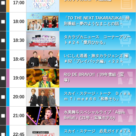
17:00
「TO THE NEXT TAKARAZUKA」特
18:00
別番組－夢のようなまことの話－
タカラヅカニュース コーナーアソー
18:30
ト＃２４「愛月ひかる」
いにしえ逍遥・旅タカラジェンヌ 極
18:45
＃82「プレイバック編」＜２２＞
RIO DE BRAVO!!（’09年雪組・宝
19:00
塚）
スカイ・ステージ・トーク Ｄｒｅａ
20:00
ｍ Ｔｉｍｅ＃６６「和希そら」
水美舞斗スペシャルライブ「Aqua
21:00
Bella!!」('21年・宝塚ホテル)
スカイ・ステージ 必見ガイド＃７４
22:45