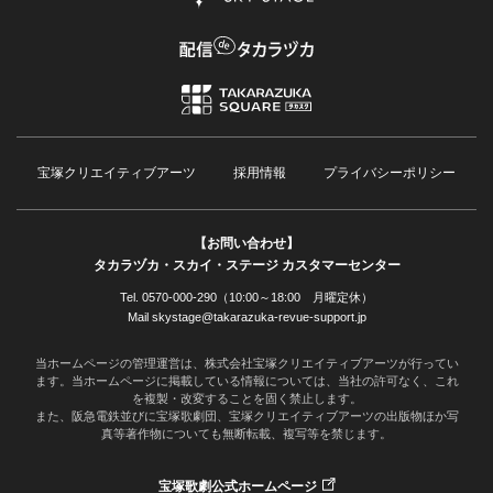
宝塚クリエイティブアーツ
採用情報
プライバシーポリシー
【お問い合わせ】
タカラヅカ・スカイ・ステージ カスタマーセンター
Tel. 0570-000-290（10:00～18:00 月曜定休）
Mail skystage@takarazuka-revue-support.jp
当ホームページの管理運営は、株式会社宝塚クリエイティブアーツが行ってい
ます。当ホームページに掲載している情報については、当社の許可なく、これ
を複製・改変することを固く禁止します。
また、阪急電鉄並びに宝塚歌劇団、宝塚クリエイティブアーツの出版物ほか写
真等著作物についても無断転載、複写等を禁じます。
宝塚歌劇公式ホームページ