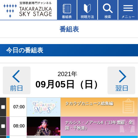
番組表
今日の番組表
2021年
09月05日（日）
タカラヅカニュース総集編
07:00
ナルシス・ノアールⅡ（’13年雪組・全
08:00
国・千秋楽）