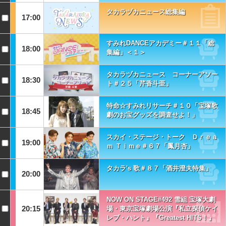
タカラヅカニュース総集編
17:00
すみれDANCEアカデミー＃１１「総
18:00
集編」＜１＞
タカラヅカニュース コーナーアソー
18:30
ト＃２５「芹香斗亜」
特命☆すみれリサーチ＃１０「宝塚歌
18:45
劇のお宝グッズを調査せよ！」
スカイ・ステージ・トーク Ｄｒｅａ
19:00
ｍ Ｔｉｍｅ＃６７「鳳月杏」
タカラ's 歌＃８７「酒井澄夫特集」
20:00
NOW ON STAGE#492 雪組 宝塚大劇
20:15
場・東京宝塚劇場公演『私立探偵ケイ
レブ・ハント』『Greatest HITS！』