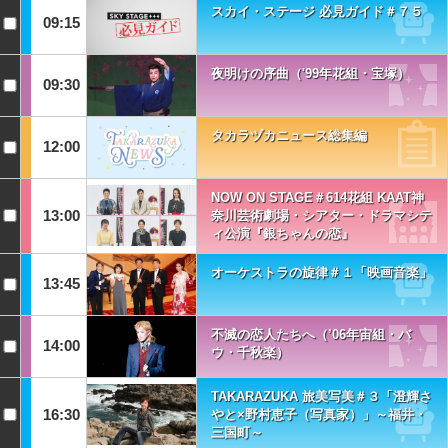
スカイ・ステージ 必見ガイド＃７５
09:15
夜明けの序曲（'99年花組・宝塚）
09:30
タカラヅカニュース総集編
12:00
NOW ON STAGE＃614花組 KAAT神
13:00
奈川芸術劇場・シアター・ドラマシテ
ィ公演『銀ちゃんの恋』
オーケストラの旋律＃１「映画音楽」
13:45
不滅の恋人たちへ（’06年宙組・バ
14:00
ウ・千秋楽）
TAKARAZUKA 旅美写美＃３「澄輝さ
16:30
やと×野村恵子（写真家）」～福井・
三国町～