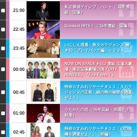
私立探偵ケイレブ・ハント（’16年雪
21:00
組・宝塚）
Greatest HITS！（'16年雪組・宝塚）
22:45
いにしえ逍遥・旅タカラジェンヌ 極
23:45
＃83「プレイバック編」＜２３＞
NOW ON STAGE＃613 雪組 宝塚大劇
00:00
場・東京宝塚劇場公演『CITY
HUNTER』『Fire Fever！』
特命☆すみれリサーチ＃１１「タカラ
00:45
ジェンヌの正装 緑の袴の秘密を調査
せよ！」
うたかたの恋（'06年花組・全国・千
01:00
秋楽）
特命☆すみれリサーチ＃１２「幻の金
02:45
橋を調査せよ！」（前編）